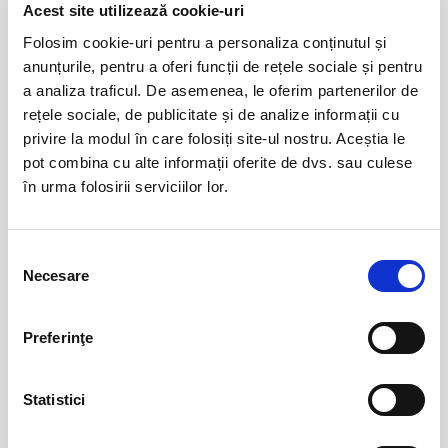
Evenimente similare
Acest site utilizează cookie-uri
Folosim cookie-uri pentru a personaliza conținutul și
O femeie impartita la doi
08
anunțurile, pentru a oferi funcții de rețele sociale și pentru
aug
Bucuresti
a analiza traficul. De asemenea, le oferim partenerilor de
BILETE
rețele sociale, de publicitate și de analize informații cu
privire la modul în care folosiți site-ul nostru. Aceștia le
pot combina cu alte informații oferite de dvs. sau culese
Remember me
08
în urma folosirii serviciilor lor.
aug
Bucuresti
BILETE
Selecția
Necesare
consimțământului
Jocuri de putere
08
Preferinţe
aug
Bucuresti
BILETE
Statistici