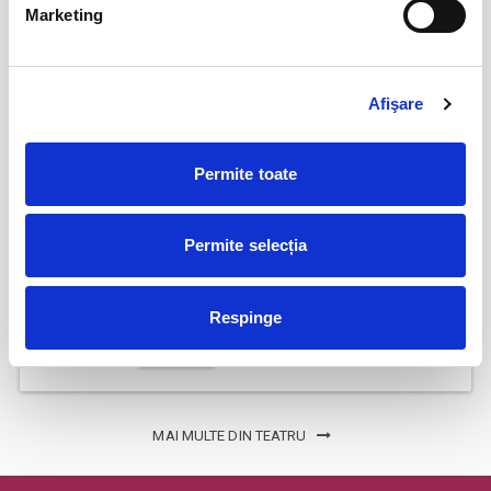
IMPROVIZAT... LA MUSTAȚĂ!
08
Marketing
aug
Bucuresti
BILETE
Afişare
Promit să mă joc!
15
Permite toate
aug
Bucuresti
BILETE
Permite selecția
Femei bune pentru barbati nebuni
22
Respinge
aug
Bucuresti
BILETE
MAI MULTE DIN TEATRU