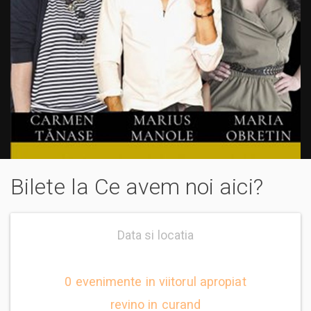
Bilete la Ce avem noi aici?
Data si locatia
0 evenimente in viitorul apropiat
revino in curand