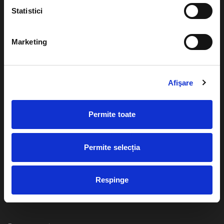
Statistici
Marketing
Evenimente
Ajutor
Teatru
Cum comand bilete?
Concerte si
Afişare
festivaluri
Plata online sau cash
Sport
Permite toate
eBilet printat acasa
Pentru copii
Cultura
Permite selecția
Livrare prin curier
Diverse
Calendar
Returnare bilete
Respinge
Duplicare bilete