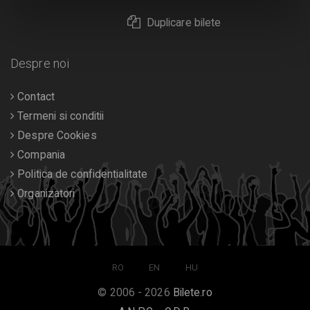
Duplicare bilete
Despre noi
Contact
Termeni si conditii
Despre Cookies
Compania
Politica de confidentialitate
Organizatori
RO
EN
HU
© 2006 - 2026
Bilete.ro