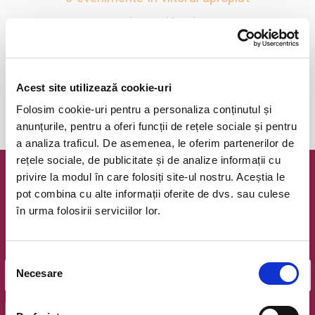
revino mai tarziu
anunta-ma pe email cand apare urmatorul eveniment la
Acest site utilizează cookie-uri
Spectacole de ventrilocie
Folosim cookie-uri pentru a personaliza conținutul și
anunțurile, pentru a oferi funcții de rețele sociale și pentru
a analiza traficul. De asemenea, le oferim partenerilor de
rețele sociale, de publicitate și de analize informații cu
privire la modul în care folosiți site-ul nostru. Aceștia le
Newsletter @ Bilete.ro
pot combina cu alte informații oferite de dvs. sau culese
în urma folosirii serviciilor lor.
Oferte exclusive si o editie saptamanala cu cele mai noi
evenimente.
Email
Selecția
Necesare
consimțământului
OK