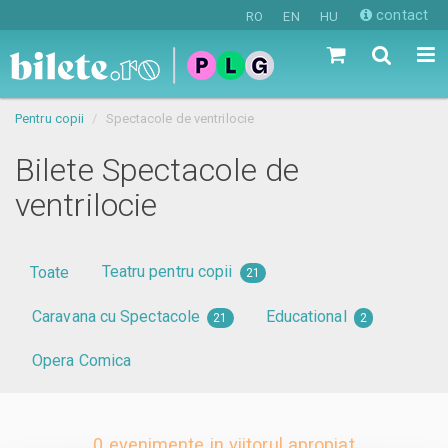
contact
RO
EN
HU
Pentru copii
Spectacole de ventrilocie
Bilete Spectacole de
ventrilocie
Teatru pentru copii
Toate
21
Caravana cu Spectacole
Educational
21
2
Opera Comica
0 evenimente in viitorul apropiat