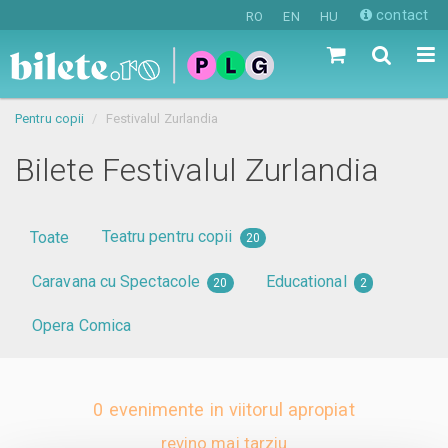
contact
RO
EN
HU
Pentru copii
Festivalul Zurlandia
Bilete Festivalul Zurlandia
Teatru pentru copii
Toate
20
Caravana cu Spectacole
Educational
20
2
Opera Comica
0 evenimente in viitorul apropiat
revino mai tarziu