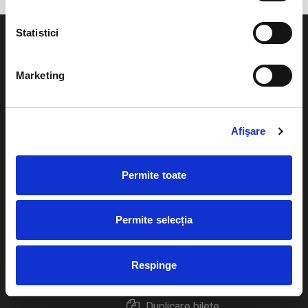
Statistici
Marketing
Evenimente
Ajutor
Teatru
Afişare
Cum comand bilete?
Concerte si
festivaluri
Plata online sau cash
Permite toate
Sport
eBilet printat acasa
Pentru copii
Permite selecția
Cultura
Livrare prin curier
Diverse
Respinge
Calendar
Returnare bilete
Duplicare bilete