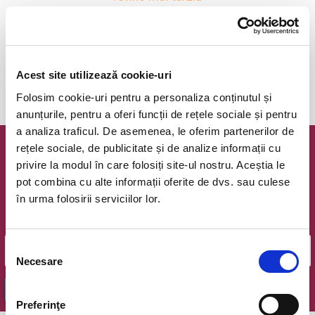
anunta-ma pe email cand apare urmatorul eveniment la
Acest site utilizează cookie-uri
Festivalul Zurlandia
Folosim cookie-uri pentru a personaliza conținutul și
anunțurile, pentru a oferi funcții de rețele sociale și pentru
a analiza traficul. De asemenea, le oferim partenerilor de
rețele sociale, de publicitate și de analize informații cu
Newsletter @ Bilete.ro
privire la modul în care folosiți site-ul nostru. Aceștia le
pot combina cu alte informații oferite de dvs. sau culese
Oferte exclusive si o editie saptamanala cu cele mai noi
în urma folosirii serviciilor lor.
evenimente.
Email
Selecția
Necesare
consimțământului
OK
Preferinţe