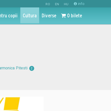
info
RO
EN
HU
ntru copii
Cultura
Diverse
0 bilete
larmonica Pitesti
2