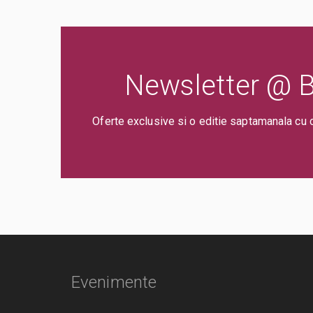
Newsletter @ Bi
Oferte exclusive si o editie saptamanala cu 
Evenimente