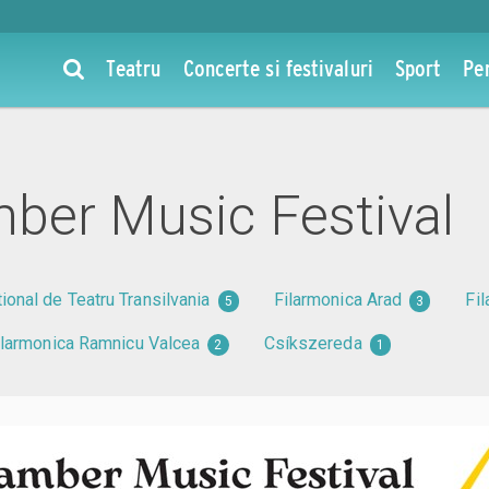
Teatru
Concerte si festivaluri
Sport
Pe
mber Music Festival
tional de Teatru Transilvania
Filarmonica Arad
Fi
5
3
ilarmonica Ramnicu Valcea
Csíkszereda
2
1