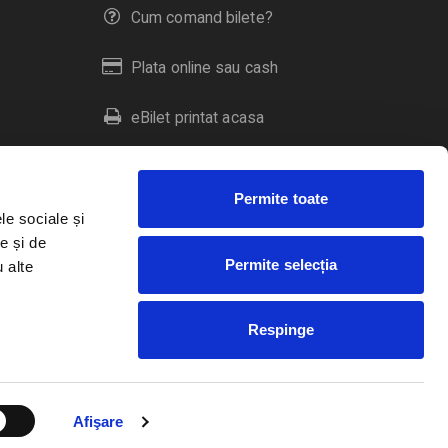
Cum comand bilete?
Plata online sau cash
eBilet printat acasa
Livrare prin curier
Permite toate
Returnare bilete
le sociale și
e și de
Permite selecția
u alte
Duplicare bilete
Respinge
RO
EN
HU
Afişare