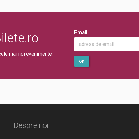
Email
lete.ro
cele mai noi evenimente.
OK
Despre noi