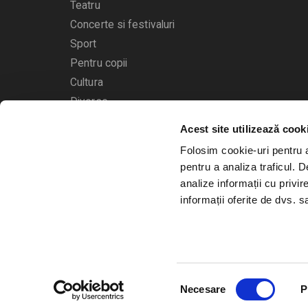
Teatru
Concerte si festivaluri
Sport
Pentru copii
Cultura
Diverse
Calendarul evenimentelor
Acest site utilizează cook
Folosim cookie-uri pentru a 
pentru a analiza traficul. 
analize informații cu privir
informații oferite de dvs. sa
© 2006 - 2026
Bilete.ro
Selecția
A.N.P.C.
O.D.R.
Necesare
P
consimțământului