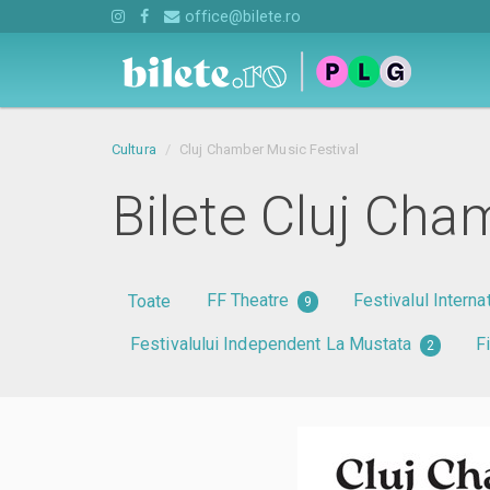
office@bilete.ro
Cultura
Cluj Chamber Music Festival
Bilete Cluj Cha
FF Theatre
Festivalul Interna
Toate
9
Festivalului Independent La Mustata
F
2