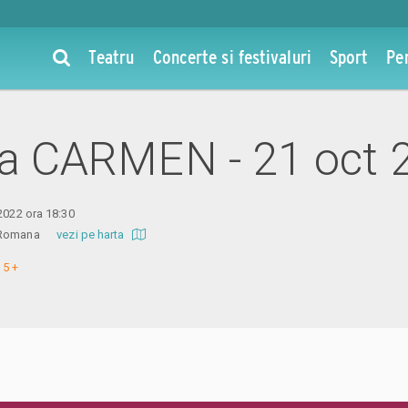
Teatru
Concerte si festivaluri
Sport
Pe
 la CARMEN - 21 oct 
 2022 ora 18:30
ra Romana
vezi pe harta
 5 +