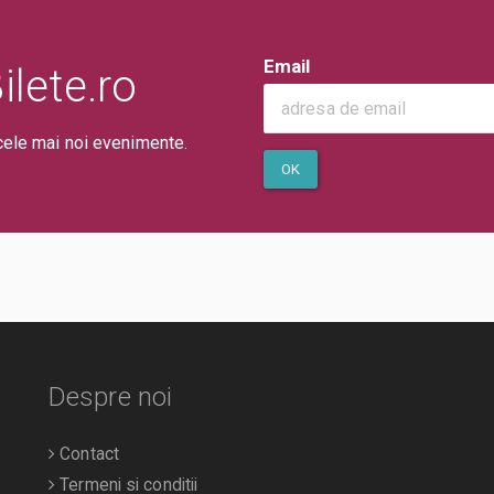
Email
lete.ro
cele mai noi evenimente.
OK
Despre noi
Contact
Termeni si conditii