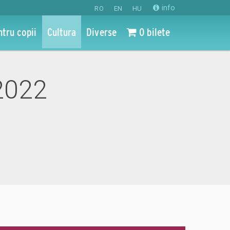
info
RO
EN
HU
ntru copii
Cultura
Diverse
0 bilete
2022