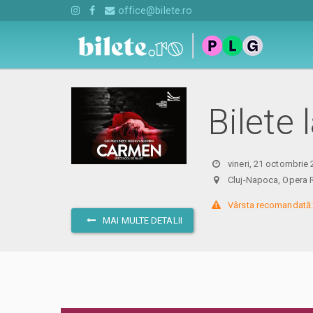
office@bilete.ro
Bilete
vineri, 21 octombrie
Cluj-Napoca, Ope
 Vârsta recomandată:
MAI MULTE DETALII