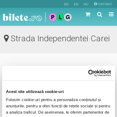
contact
RO
EN
HU
Strada Independentei Carei
0 evenimente in viitorul apropiat
revino mai tarziu
Acest site utilizează cookie-uri
Folosim cookie-uri pentru a personaliza conținutul și
anunta-ma pe email cand apare urmatorul eveniment la
anunțurile, pentru a oferi funcții de rețele sociale și pentru
Strada Independentei
a analiza traficul. De asemenea, le oferim partenerilor de