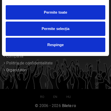
Duplicare bilete
Permite toate
Despre noi
Permite selecția
Contact
Termeni si conditii
Respinge
Despre Cookies
Compania
Politica de confidentialitate
Organizatori
RO
EN
HU
© 2006 - 2026
Bilete.ro