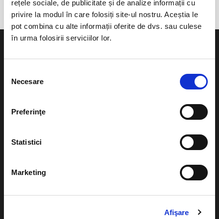
rețele sociale, de publicitate și de analize informații cu
privire la modul în care folosiți site-ul nostru. Aceștia le
pot combina cu alte informații oferite de dvs. sau culese
în urma folosirii serviciilor lor.
Selecția
Necesare
consimțământului
Evenimente
Ajutor
Teatru
Preferinţe
Cum comand bilete?
Concerte si
festivaluri
Plata online sau cash
Statistici
Sport
eBilet printat acasa
Pentru copii
Marketing
Cultura
Livrare prin curier
Diverse
Calendar
Returnare bilete
Afişare