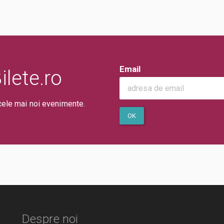
Email
lete.ro
cele mai noi evenimente.
OK
Despre noi