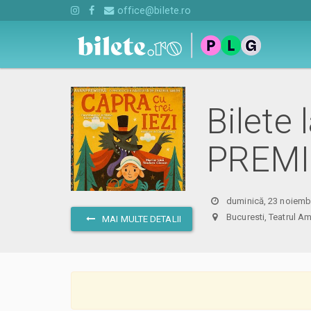
office@bilete.ro
Bilete 
PREMIE
duminică, 23 noiembr
Bucuresti, Teatrul
MAI MULTE DETALII