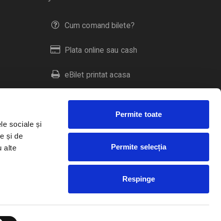
Cum comand bilete?
Plata online sau cash
eBilet printat acasa
Livrare prin curier
Permite toate
Returnare bilete
le sociale și
e și de
Permite selecția
u alte
Duplicare bilete
Respinge
RO
EN
HU