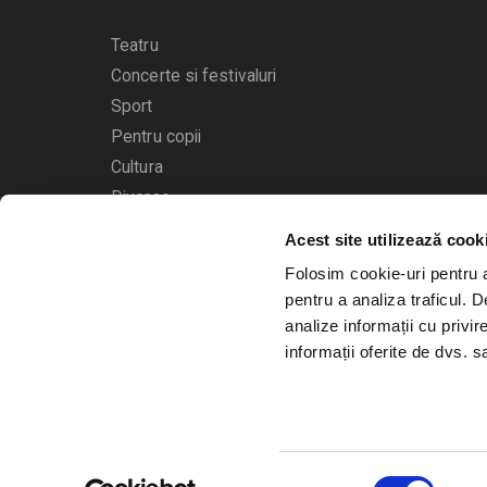
Teatru
Concerte si festivaluri
Sport
Pentru copii
Cultura
Diverse
Acest site utilizează cook
Calendarul evenimentelor
Folosim cookie-uri pentru a 
pentru a analiza traficul. 
analize informații cu privir
informații oferite de dvs. sa
© 2006 - 2026
Bilete.ro
Selecția
A.N.P.C.
O.D.R.