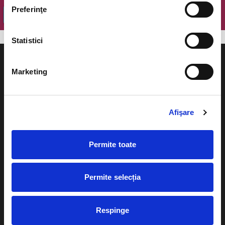
Preferinţe
OK
Statistici
Marketing
Evenimente
Ajutor
Afişare
Teatru
Cum comand bilete?
Concerte si
Permite toate
festivaluri
Plata online sau cash
Sport
Permite selecția
eBilet printat acasa
Pentru copii
Cultura
Livrare prin curier
Respinge
Diverse