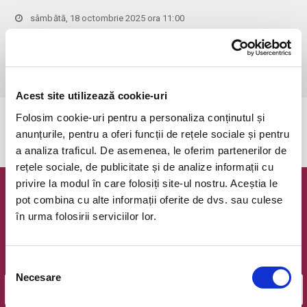
sâmbătă, 18 octombrie 2025 ora 11:00
Bucuresti, Clubul Taranului - La Mama
vezi pe harta
 Pentru copiii cu vârsta de peste 1 an se achită bilet.

Se achită bilete atât pentru părinti cât și pentru copii.
Acest site utilizează cookie-uri
Folosim cookie-uri pentru a personaliza conținutul și
Evenimentul a expirat.
anunțurile, pentru a oferi funcții de rețele sociale și pentru
a analiza traficul. De asemenea, le oferim partenerilor de
rețele sociale, de publicitate și de analize informații cu
privire la modul în care folosiți site-ul nostru. Aceștia le
Newsletter @ Bilete.ro
pot combina cu alte informații oferite de dvs. sau culese
în urma folosirii serviciilor lor.
Oferte exclusive si o editie saptamanala cu cele mai noi
evenimente.
Selecția
Email
Necesare
consimțământului