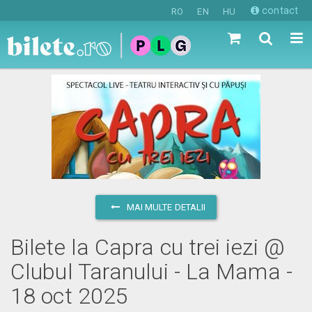
contact
RO
EN
HU
MAI MULTE DETALII
Bilete la Capra cu trei iezi @
Clubul Taranului - La Mama -
18 oct 2025