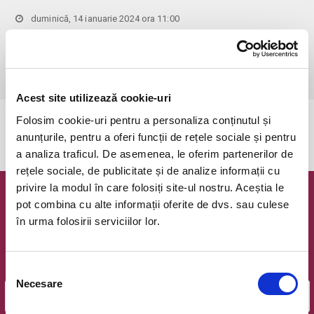
duminică, 14 ianuarie 2024 ora 11:00
Bucuresti, Clubul Taranului - La Mama
vezi pe harta
 Pentru copiii cu vârsta de peste 1 an se achită bilet.

Se achită bilete atât pentru părinti cât și pentru copii.
Acest site utilizează cookie-uri
Folosim cookie-uri pentru a personaliza conținutul și
Evenimentul a expirat.
anunțurile, pentru a oferi funcții de rețele sociale și pentru
a analiza traficul. De asemenea, le oferim partenerilor de
rețele sociale, de publicitate și de analize informații cu
privire la modul în care folosiți site-ul nostru. Aceștia le
Newsletter @ Bilete.ro
pot combina cu alte informații oferite de dvs. sau culese
în urma folosirii serviciilor lor.
Oferte exclusive si o editie saptamanala cu cele mai noi
evenimente.
Selecția
Email
Necesare
consimțământului