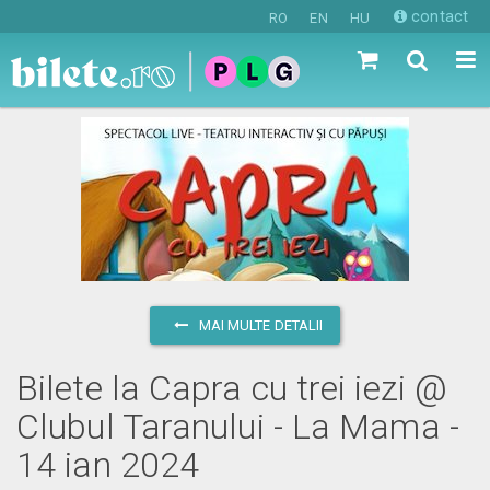
contact
RO
EN
HU
MAI MULTE DETALII
Bilete la Capra cu trei iezi @
Clubul Taranului - La Mama -
14 ian 2024