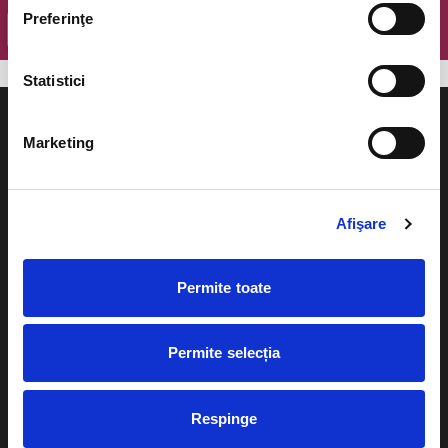
Preferinţe
OK
Statistici
Marketing
Evenimente
Ajutor
Afişare
Teatru
Cum comand bilete?
Concerte si
Permite toate
festivaluri
Plata online sau cash
Sport
Permite selecția
eBilet printat acasa
Pentru copii
Cultura
Livrare prin curier
Respinge
Diverse