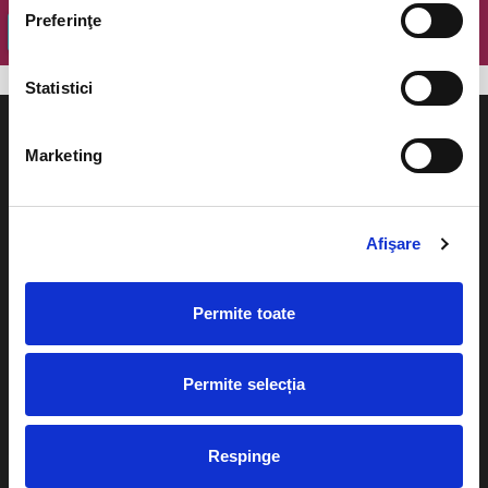
Preferinţe
OK
Statistici
Marketing
Evenimente
Ajutor
Afişare
Teatru
Cum comand bilete?
Concerte si
Permite toate
festivaluri
Plata online sau cash
Sport
Permite selecția
eBilet printat acasa
Pentru copii
Cultura
Livrare prin curier
Respinge
Diverse