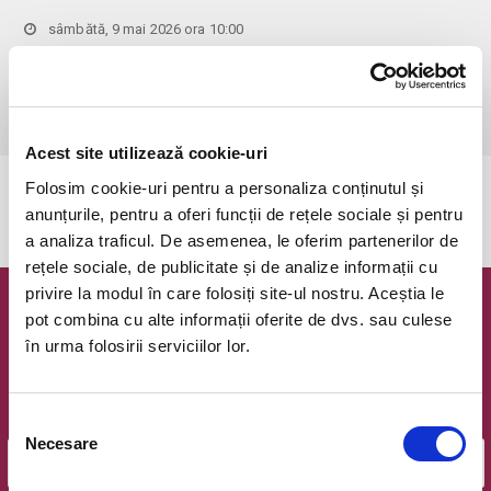
sâmbătă, 9 mai 2026 ora 10:00
Popesti-Leordeni, Cafeneaua Amicii
vezi pe harta
 Pentru copiii cu vârsta de peste 1 an se achită bilet.

Se achită bilete atât pentru părinti cât și pentru copii.
Acest site utilizează cookie-uri
Folosim cookie-uri pentru a personaliza conținutul și
Evenimentul a expirat.
anunțurile, pentru a oferi funcții de rețele sociale și pentru
a analiza traficul. De asemenea, le oferim partenerilor de
rețele sociale, de publicitate și de analize informații cu
privire la modul în care folosiți site-ul nostru. Aceștia le
Newsletter @ Bilete.ro
pot combina cu alte informații oferite de dvs. sau culese
în urma folosirii serviciilor lor.
Oferte exclusive si o editie saptamanala cu cele mai noi
evenimente.
Selecția
Email
Necesare
consimțământului