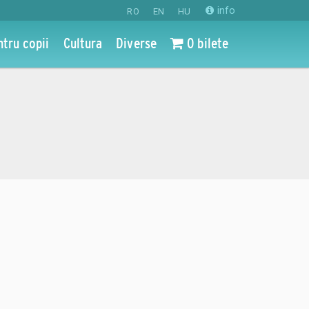
info
RO
EN
HU
ntru copii
Cultura
Diverse
0 bilete