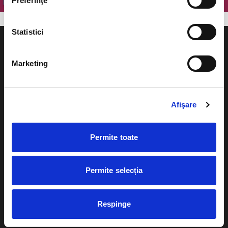
Preferinţe
Statistici
Marketing
Evenimente
Ajutor
Afişare
Teatru
Cum comand bilete?
Concerte si
Permite toate
festivaluri
Plata online sau cash
Sport
eBilet printat acasa
Pentru copii
Permite selecția
Cultura
Livrare prin curier
Diverse
Respinge
Calendar
Returnare bilete