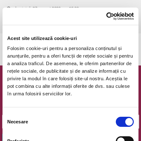
duminică, 27 august 2023 ora 18:00
Bucuresti, Teatrul National Bucuresti (Sala Pictura)
vezi pe harta
Acest site utilizează cookie-uri
Evenimentul a expirat.
Folosim cookie-uri pentru a personaliza conținutul și
anunțurile, pentru a oferi funcții de rețele sociale și pentru
a analiza traficul. De asemenea, le oferim partenerilor de
rețele sociale, de publicitate și de analize informații cu
privire la modul în care folosiți site-ul nostru. Aceștia le
Newsletter @ Bilete.ro
pot combina cu alte informații oferite de dvs. sau culese
în urma folosirii serviciilor lor.
Oferte exclusive si o editie saptamanala cu cele mai noi
evenimente.
Email
Selecția
Necesare
consimțământului
OK