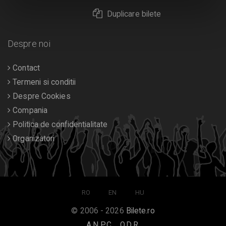
Duplicare bilete
Despre noi
Contact
Termeni si conditii
Despre Cookies
Compania
Politica de confidentialitate
Organizatori
RO
EN
HU
© 2006 - 2026
Bilete.ro
A.N.P.C.
O.D.R.