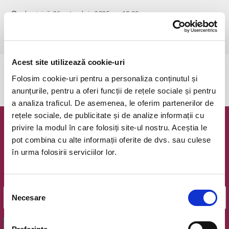
duminică, 26 octombrie 2025 ora 18:00
Bucuresti, Teatrul Amzei (Strada Biserica Amzei 21-23)
vezi pe harta
Acest site utilizează cookie-uri
Evenimentul a expirat.
Folosim cookie-uri pentru a personaliza conținutul și
anunțurile, pentru a oferi funcții de rețele sociale și pentru
a analiza traficul. De asemenea, le oferim partenerilor de
rețele sociale, de publicitate și de analize informații cu
privire la modul în care folosiți site-ul nostru. Aceștia le
Newsletter @ Bilete.ro
pot combina cu alte informații oferite de dvs. sau culese
în urma folosirii serviciilor lor.
Oferte exclusive si o editie saptamanala cu cele mai noi
evenimente.
Email
Selecția
Necesare
consimțământului
OK