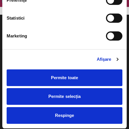
Preferinţe
Statistici
Marketing
Evenimente
Ajutor
Afişare
Teatru
Cum comand bilete?
Concerte si
Permite toate
festivaluri
Plata online sau cash
Sport
eBilet printat acasa
Pentru copii
Permite selecția
Cultura
Livrare prin curier
Diverse
Respinge
Calendar
Returnare bilete