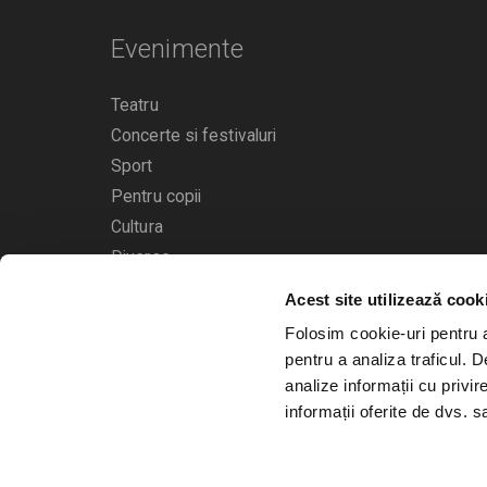
Evenimente
Teatru
Concerte si festivaluri
Sport
Pentru copii
Cultura
Diverse
Acest site utilizează cook
Calendarul evenimentelor
Folosim cookie-uri pentru a 
pentru a analiza traficul. 
analize informații cu privir
informații oferite de dvs. sa