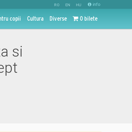
info
RO
EN
HU
ntru copii
Cultura
Diverse
0 bilete
a si
ept