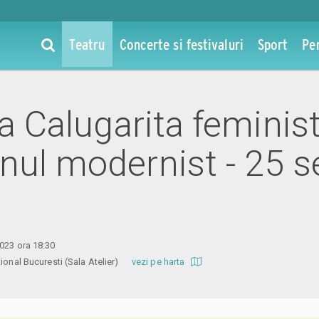
Teatru
Concerte si festivaluri
Sport
Pe
la Calugarita feminist
nul modernist - 25 s
2023 ora 18:30
ational Bucuresti (Sala Atelier)
vezi pe harta