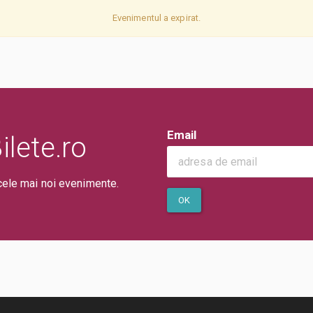
Evenimentul a expirat.
Email
lete.ro
cele mai noi evenimente.
OK