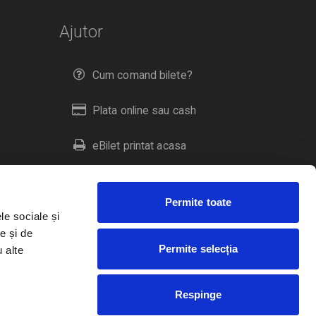
Ajutor
Cum comand bilete?
Plata online sau cash
eBilet printat acasa
Livrare prin curier
Permite toate
Returnare bilete
le sociale și
e și de
Permite selecția
u alte
Duplicare bilete
Respinge