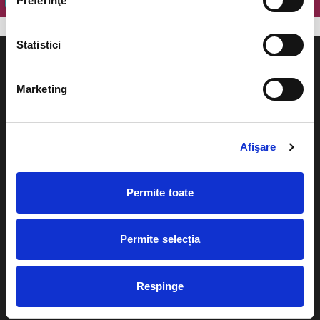
Preferinţe
Statistici
Marketing
Evenimente
Ajutor
Afişare
Teatru
Cum comand bilete?
Concerte si
Permite toate
festivaluri
Plata online sau cash
Sport
eBilet printat acasa
Pentru copii
Permite selecția
Cultura
Livrare prin curier
Diverse
Respinge
Calendar
Returnare bilete