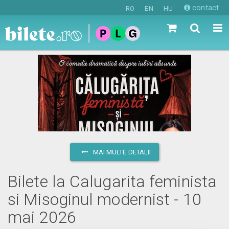
contact
RO
EN
HU
MAI MULTE DETALII
Bilete la Calugarita feminista
si Misoginul modernist - 10
mai 2026