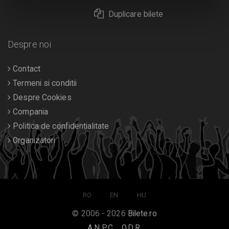
Duplicare bilete
Despre noi
Contact
Termeni si conditii
Despre Cookies
Compania
Politica de confidentialitate
Organizatori
RO
EN
HU
© 2006 - 2026
Bilete.ro
A.N.P.C.
O.D.R.