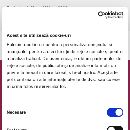
duminică, 10 mai 2026 ora 20:30
Bucuresti, Teatrul Amzei (Strada Biserica Amzei 21-23)
vezi pe harta
Acest site utilizează cookie-uri
Evenimentul a expirat.
Folosim cookie-uri pentru a personaliza conținutul și
anunțurile, pentru a oferi funcții de rețele sociale și pentru
a analiza traficul. De asemenea, le oferim partenerilor de
rețele sociale, de publicitate și de analize informații cu
privire la modul în care folosiți site-ul nostru. Aceștia le
Newsletter @ Bilete.ro
pot combina cu alte informații oferite de dvs. sau culese
în urma folosirii serviciilor lor.
Oferte exclusive si o editie saptamanala cu cele mai noi
evenimente.
Email
Selecția
Necesare
consimțământului
OK