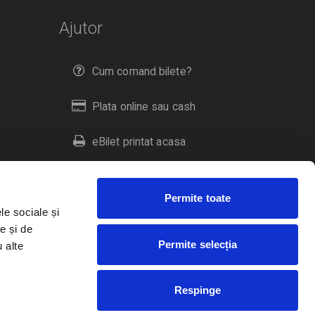
Ajutor
Cum comand bilete?
Plata online sau cash
eBilet printat acasa
Livrare prin curier
Permite toate
Returnare bilete
le sociale și
e și de
Permite selecția
u alte
Duplicare bilete
Respinge