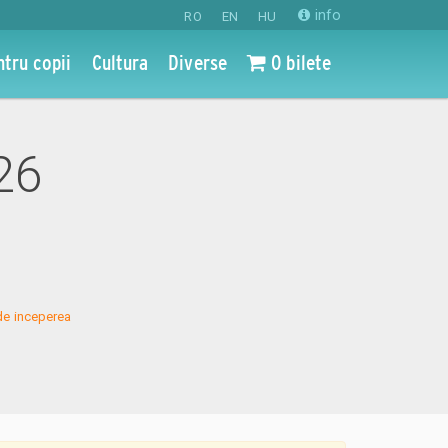
info
RO
EN
HU
ntru copii
Cultura
Diverse
0 bilete
026
de inceperea 