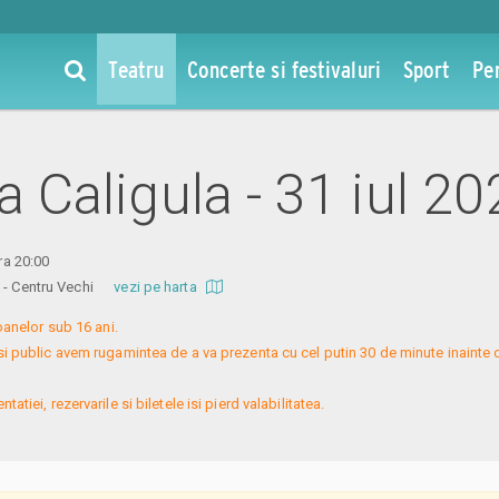
Teatru
Concerte si festivaluri
Sport
Pe
la Caligula - 31 iul 2
ora 20:00
re - Centru Vechi
vezi pe harta
nelor sub 16 ani.

si public avem rugamintea de a va prezenta cu cel putin 30 de minute inainte 
atiei, rezervarile si biletele isi pierd valabilitatea.