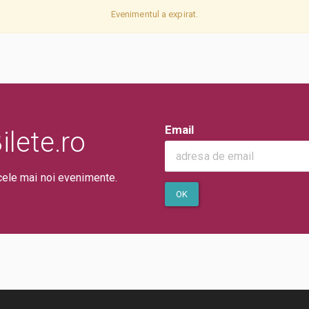
Evenimentul a expirat.
Email
lete.ro
cele mai noi evenimente.
OK