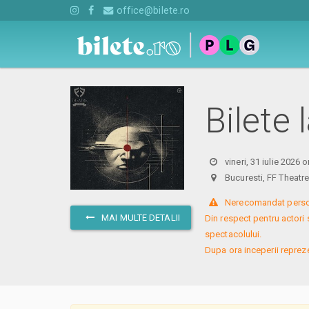
office@bilete.ro
Bilete 
vineri, 31 iulie 2026 
Bucuresti, FF Theat
 Nerecomandat persoa
MAI MULTE DETALII
Din respect pentru actori 
spectacolului. 

Dupa ora inceperii reprezent