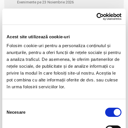
Evenimente pe 23 Noiembrie 2026
Alege alta data
Acest site utilizează cookie-uri
noiembrie 2026
Folosim cookie-uri pentru a personaliza conținutul și
Lu
Ma
Mi
Jo
Vi
Sâ
Du
anunțurile, pentru a oferi funcții de rețele sociale și pentru
26
27
28
29
30
31
1
a analiza traficul. De asemenea, le oferim partenerilor de
2
3
4
5
6
7
8
rețele sociale, de publicitate și de analize informații cu
privire la modul în care folosiți site-ul nostru. Aceștia le
9
10
11
12
13
14
15
pot combina cu alte informații oferite de dvs. sau culese
16
17
18
19
20
21
22
în urma folosirii serviciilor lor.
23
24
25
26
27
28
29
30
1
2
3
4
5
6
Selecția
Necesare
consimțământului
EVENIMENTELE LUNII NOIEMBRIE 2026