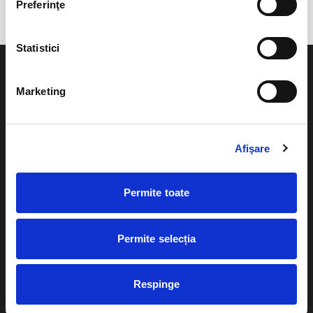
Preferinţe
Statistici
Marketing
Evenimente
Ajutor
Afişare
Teatru
Cum comand bilete?
Concerte si
Permite toate
festivaluri
Plata online sau cash
Sport
eBilet printat acasa
Pentru copii
Permite selecția
Cultura
Livrare prin curier
Diverse
Respinge
Calendar
Returnare bilete