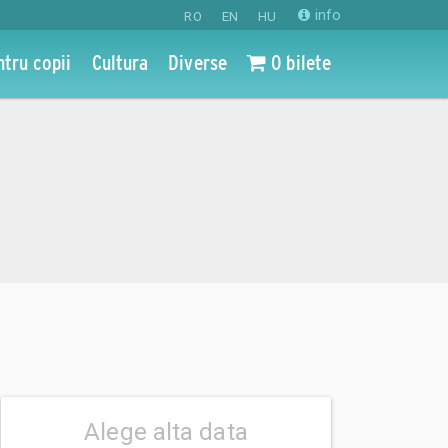
info
RO
EN
HU
ntru copii
Cultura
Diverse
0 bilete
Alege alta data