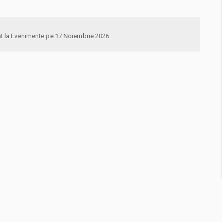
anunta-ma pe email cand apare urmatorul eveniment la Evenimente pe 17 Noiembrie 2026