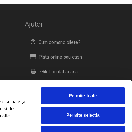
Ajutor
Cum comand bilete?
Plata online sau cash
eBilet printat acasa
Livrare prin curier
Permite toate
Returnare bilete
le sociale și
e și de
Permite selecția
u alte
Duplicare bilete