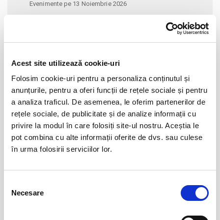
Evenimente pe 13 Noiembrie 2026
Alege alta data
Acest site utilizează cookie-uri
noiembrie 2026
Folosim cookie-uri pentru a personaliza conținutul și
Lu
Ma
Mi
Jo
Vi
Sâ
Du
anunțurile, pentru a oferi funcții de rețele sociale și pentru
26
27
28
29
30
31
1
a analiza traficul. De asemenea, le oferim partenerilor de
2
3
4
5
6
7
8
rețele sociale, de publicitate și de analize informații cu
privire la modul în care folosiți site-ul nostru. Aceștia le
9
10
11
12
13
14
15
pot combina cu alte informații oferite de dvs. sau culese
16
17
18
19
20
21
22
în urma folosirii serviciilor lor.
23
24
25
26
27
28
29
30
1
2
3
4
5
6
Selecția
Necesare
consimțământului
EVENIMENTELE LUNII NOIEMBRIE 2026