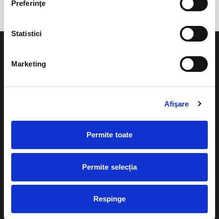
Preferinţe
Statistici
Marketing
Evenimente
Ajutor
Afişare
Teatru
Cum comand bilete?
Concerte si
Permite toate
festivaluri
Plata online sau cash
Sport
eBilet printat acasa
Pentru copii
Permite selecția
Cultura
Livrare prin curier
Diverse
Respinge
Calendar
Returnare bilete