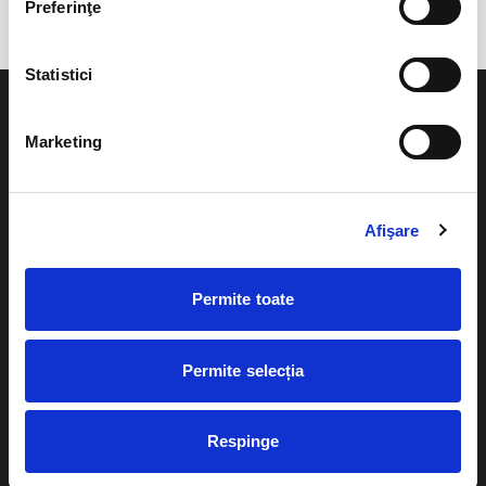
Preferinţe
Statistici
Marketing
Evenimente
Ajutor
Afişare
Teatru
Cum comand bilete?
Concerte si
Permite toate
festivaluri
Plata online sau cash
Sport
eBilet printat acasa
Pentru copii
Permite selecția
Cultura
Livrare prin curier
Diverse
Respinge
Calendar
Returnare bilete