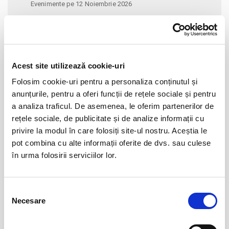
Evenimente pe 12 Noiembrie 2026
Alege alta data
Acest site utilizează cookie-uri
noiembrie 2026
Folosim cookie-uri pentru a personaliza conținutul și
Lu
Ma
Mi
Jo
Vi
Sâ
Du
anunțurile, pentru a oferi funcții de rețele sociale și pentru
26
27
28
29
30
31
1
a analiza traficul. De asemenea, le oferim partenerilor de
2
3
4
5
6
7
8
rețele sociale, de publicitate și de analize informații cu
privire la modul în care folosiți site-ul nostru. Aceștia le
9
10
11
12
13
14
15
pot combina cu alte informații oferite de dvs. sau culese
16
17
18
19
20
21
22
în urma folosirii serviciilor lor.
23
24
25
26
27
28
29
30
1
2
3
4
5
6
Selecția
Necesare
consimțământului
EVENIMENTELE LUNII NOIEMBRIE 2026