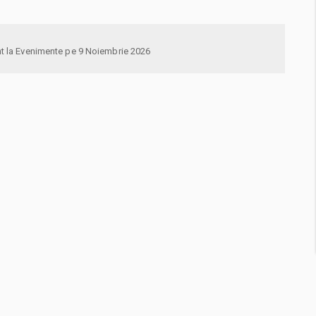
anunta-ma pe email cand apare urmatorul eveniment la Evenimente pe 9 Noiembrie 2026