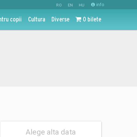
info
RO
EN
HU
ntru copii
Cultura
Diverse
0 bilete
Alege alta data