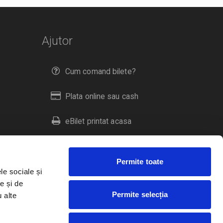
Ajutor
Cum comand bilete?
Plata online sau cash
eBilet printat acasa
Livrare prin curier
Permite toate
Returnare bilete
le sociale și
e și de
Permite selecția
u alte
Duplicare bilete