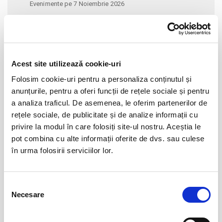
Evenimente pe 7 Noiembrie 2026
Alege alta data
Acest site utilizează cookie-uri
noiembrie 2026
Folosim cookie-uri pentru a personaliza conținutul și
Lu
Ma
Mi
Jo
Vi
Sâ
Du
anunțurile, pentru a oferi funcții de rețele sociale și pentru
26
27
28
29
30
31
1
a analiza traficul. De asemenea, le oferim partenerilor de
2
3
4
5
6
7
8
rețele sociale, de publicitate și de analize informații cu
privire la modul în care folosiți site-ul nostru. Aceștia le
9
10
11
12
13
14
15
pot combina cu alte informații oferite de dvs. sau culese
16
17
18
19
20
21
22
în urma folosirii serviciilor lor.
23
24
25
26
27
28
29
30
1
2
3
4
5
6
Selecția
Necesare
consimțământului
EVENIMENTELE LUNII NOIEMBRIE 2026