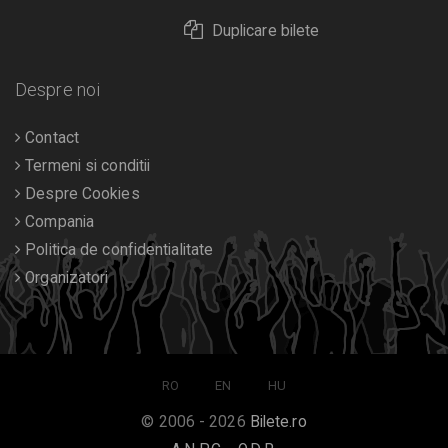
Duplicare bilete
Despre noi
Contact
Termeni si conditii
Despre Cookies
Compania
Politica de confidentialitate
Organizatori
RO
EN
HU
© 2006 - 2026
Bilete.ro