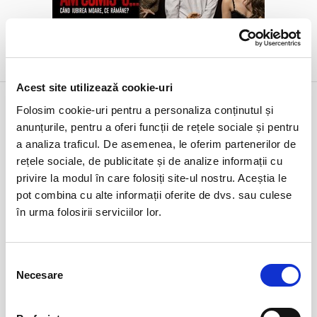
DETALII
Acest site utilizează cookie-uri
3 iul
50 de nuante de gri ale doamnei Cucu
Folosim cookie-uri pentru a personaliza conținutul și
vineri
Bucuresti, FF Theatre - Centru Vechi
anunțurile, pentru a oferi funcții de rețele sociale și pentru
ora 20:00
a analiza traficul. De asemenea, le oferim partenerilor de
expirat
rețele sociale, de publicitate și de analize informații cu
privire la modul în care folosiți site-ul nostru. Aceștia le
pot combina cu alte informații oferite de dvs. sau culese
în urma folosirii serviciilor lor.
Selecția
Necesare
consimțământului
DETALII