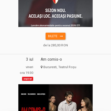
BILETE
de la 285,00 RON
3 iul
Am comis-o
vineri
Bucuresti, Teatrul Roșu
ora 19:30
expirat