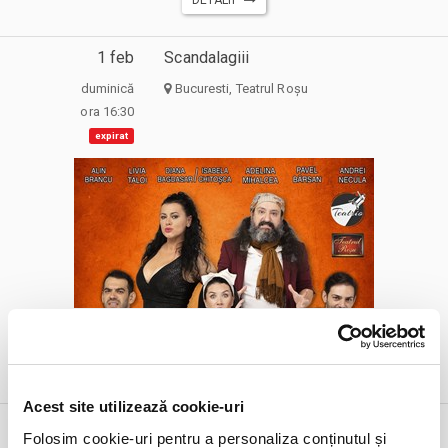
1 feb
Scandalagiii
duminică
Bucuresti, Teatrul Roșu
ora 16:30
expirat
DETALII
alte zile:
30 aug
24 sept
Acest site utilizează cookie-uri
1 feb
Superliga - Etapa 24 - Farul Constanta
Folosim cookie-uri pentru a personaliza conținutul și
vs Universitatea Craiova