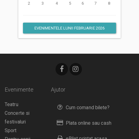
2
3
4
5
6
7
8
EVENIMENTELE LUNII FEBRUARIE 2026
Evenimente
Ajutor
Teatru
Cum comand bilete?
Concerte si
festivaluri
Plata online sau cash
Sport
eBilet printat acasa