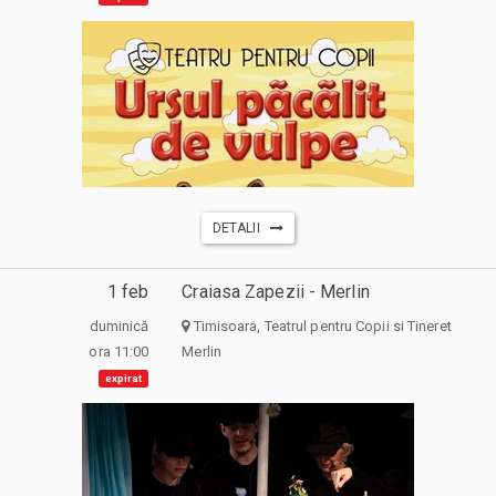
DETALII
1 feb
Craiasa Zapezii - Merlin
duminică
Timisoara, Teatrul pentru Copii si Tineret
ora 11:00
Merlin
expirat