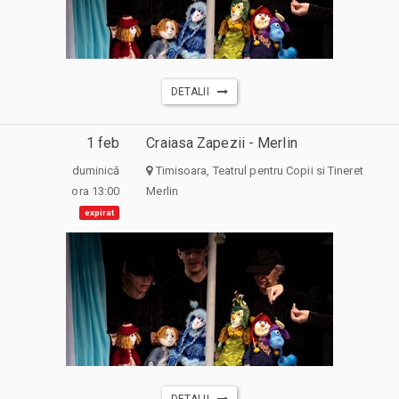
DETALII
1 feb
Craiasa Zapezii - Merlin
duminică
Timisoara, Teatrul pentru Copii si Tineret
ora 13:00
Merlin
expirat
DETALII