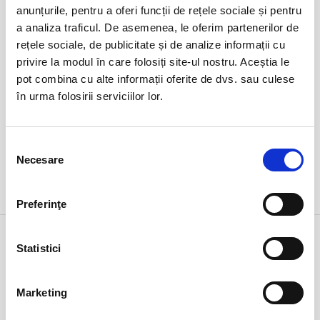
duminică
anunțurile, pentru a oferi funcții de rețele sociale și pentru
Ovidiu, Stadion Central Academia Hagi
ora 17:15
a analiza traficul. De asemenea, le oferim partenerilor de
expirat
rețele sociale, de publicitate și de analize informații cu
privire la modul în care folosiți site-ul nostru. Aceștia le
pot combina cu alte informații oferite de dvs. sau culese
în urma folosirii serviciilor lor.
Selecția
Necesare
consimțământului
DETALII
Preferinţe
1 feb
ARTĂ
Statistici
duminică
Bucuresti, Teatrul Amzei
ora 18:00
expirat
Marketing