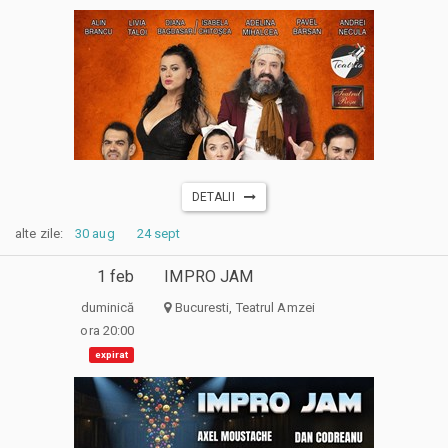
DETALII
alte zile:
30 aug
24 sept
1 feb
IMPRO JAM
duminică
Bucuresti, Teatrul Amzei
ora 20:00
expirat