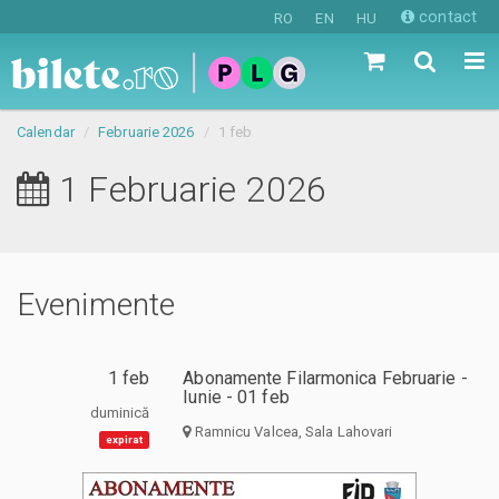
contact
RO
EN
HU
Calendar
Februarie 2026
1 feb
1 Februarie 2026
Evenimente
1 feb
Abonamente Filarmonica Februarie -
Iunie - 01 feb
duminică
Ramnicu Valcea, Sala Lahovari
expirat