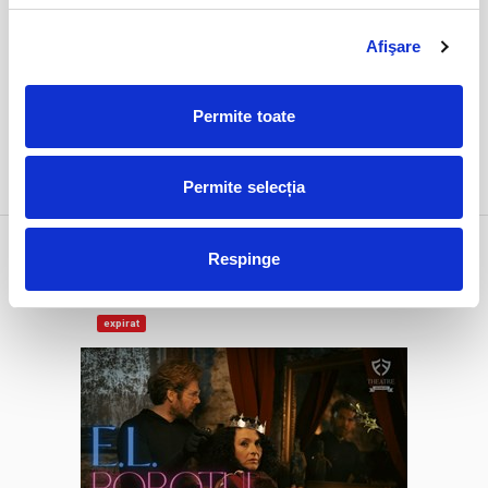
Afişare
Permite toate
DETALII
Permite selecția
1 feb
E.L. Robotul
Respinge
duminică
Bucuresti, FF Theatre - Centru Vechi
ora 19:00
expirat