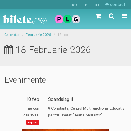
contact
RO
EN
HU
Calendar
Februarie 2026
18 feb
18 Februarie 2026
Evenimente
18 feb
Scandalagiii
miercuri
Constanta, Centrul Multifunctional Educativ
ora 19:00
pentru Tineret "Jean Constantin"
expirat