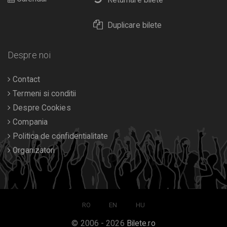
Returnare bilete
Duplicare bilete
Despre noi
Contact
Termeni si conditii
Despre Cookies
Compania
Politica de confidentialitate
Organizatori
RO
EN
HU
© 2006 - 2026
Bilete.ro