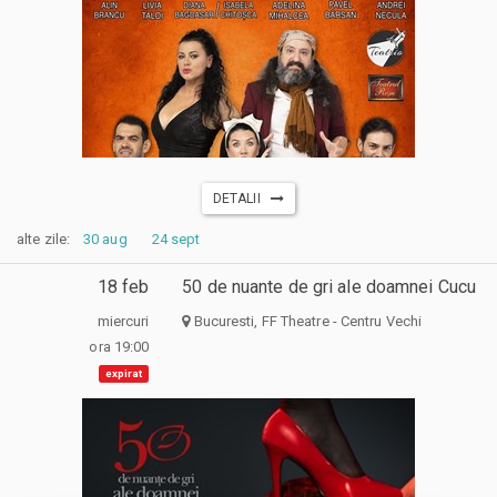
DETALII
alte zile:
30 aug
24 sept
18 feb
50 de nuante de gri ale doamnei Cucu
miercuri
Bucuresti, FF Theatre - Centru Vechi
ora 19:00
expirat