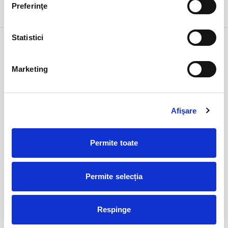
Preferinţe
DETALII
Statistici
Alege alta data
Marketing
februarie 2026
Lu
Ma
Mi
Jo
Vi
Sâ
Du
26
27
28
29
30
31
1
Afişare
2
3
4
5
6
7
8
9
10
11
12
13
14
15
Permite toate
16
17
18
19
20
21
22
23
24
25
26
27
28
1
Permite selecția
2
3
4
5
6
7
8
Respinge
EVENIMENTELE LUNII FEBRUARIE 2026