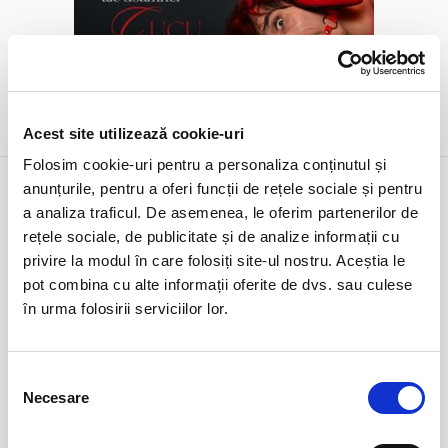
DETALII
Acest site utilizează cookie-uri
alte zile:
13 aug
13 sept
Folosim cookie-uri pentru a personaliza conținutul și
18 feb
Anotimpul iubirii - cântece si poezii
anunțurile, pentru a oferi funcții de rețele sociale și pentru
de dragoste
miercuri
a analiza traficul. De asemenea, le oferim partenerilor de
Arad, Teatrul Clasic Ioan Slavici
ora 19:00
rețele sociale, de publicitate și de analize informații cu
expirat
privire la modul în care folosiți site-ul nostru. Aceștia le
pot combina cu alte informații oferite de dvs. sau culese
în urma folosirii serviciilor lor.
Selecția
Necesare
consimțământului