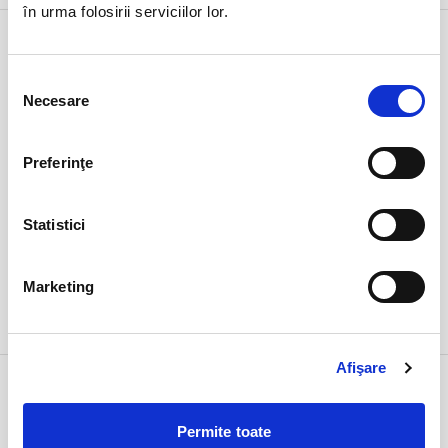
în urma folosirii serviciilor lor.
3 feb
Superliga - Etapa 25 - FC
Hermannstadt vs FC Rapid
marți
Sibiu, Stadion Municipal
Selecția
ora 20:30
Necesare
consimțământului
expirat
Preferinţe
Statistici
Marketing
DETALII
Afişare
Alege alta data
Permite toate