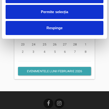
februarie 2026
Lu
Ma
Mi
Jo
Vi
Sâ
Du
Permite selecția
26
27
28
29
30
31
1
2
3
4
5
6
7
8
Respinge
9
10
11
12
13
14
15
16
17
18
19
20
21
22
23
24
25
26
27
28
1
2
3
4
5
6
7
8
EVENIMENTELE LUNII FEBRUARIE 2026