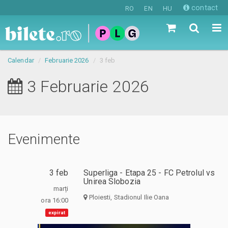
contact
RO
EN
HU
Calendar
Februarie 2026
3 feb
3 Februarie 2026
Evenimente
3 feb
Superliga - Etapa 25 - FC Petrolul vs
Unirea Slobozia
marți
Ploiesti, Stadionul Ilie Oana
ora 16:00
expirat