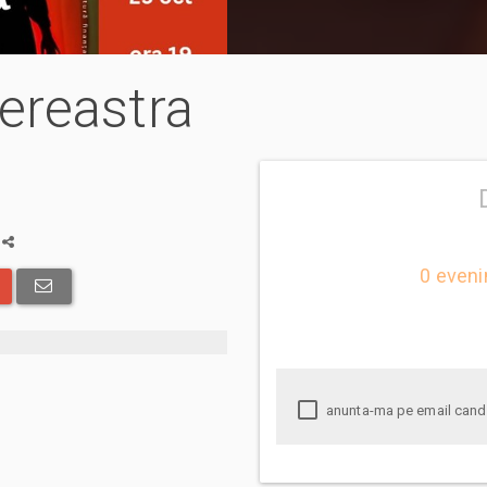
 fereastra
a
0 eveni