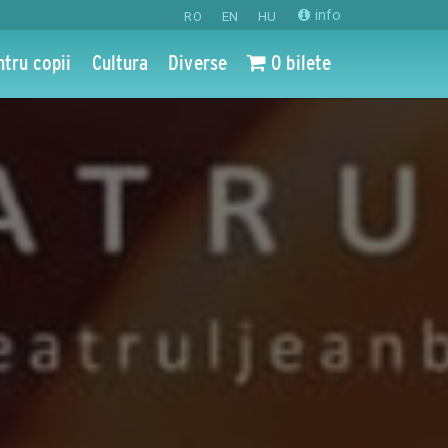
info
RO
EN
HU
ntru copii
Cultura
Diverse
0 bilete