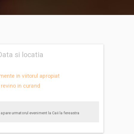
Data si locatia
mente in viitorul apropiat
revino in curand
anunta-ma pe email cand apare urmatorul eveniment la Caii la fereastra