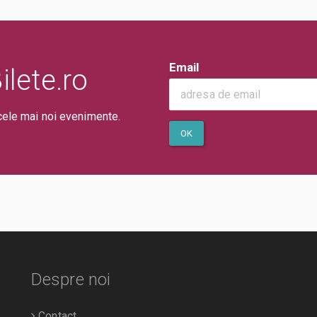
Email
lete.ro
cele mai noi evenimente.
OK
Despre noi
Contact