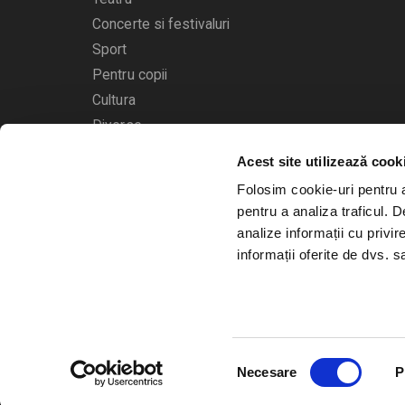
Concerte si festivaluri
Sport
Pentru copii
Cultura
Diverse
Calendarul evenimentelor
Acest site utilizează cook
Folosim cookie-uri pentru a 
pentru a analiza traficul. 
analize informații cu privir
informații oferite de dvs. sa
© 2006 - 2026
Bilete.ro
Selecția
A.N.P.C.
O.D.R.
Necesare
P
consimțământului