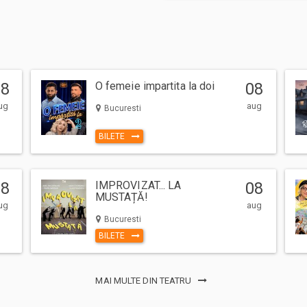
08
O femeie impartita la doi
08
ug
aug
Bucuresti
BILETE
08
IMPROVIZAT... LA
08
MUSTAȚĂ!
ug
aug
Bucuresti
BILETE
MAI MULTE DIN TEATRU