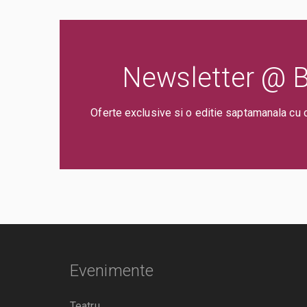
Newsletter @ Bi
Oferte exclusive si o editie saptamanala cu 
Evenimente
Teatru