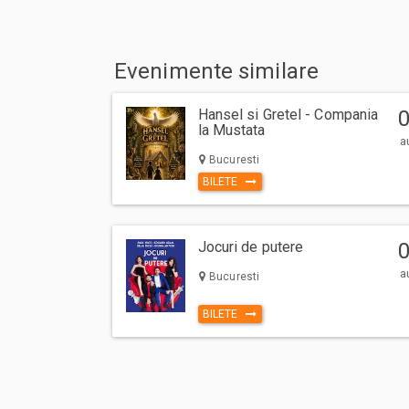
Evenimente similare
Hansel si Gretel - Compania
la Mustata
a
Bucuresti
BILETE
Jocuri de putere
a
Bucuresti
BILETE