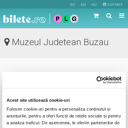
contact
RO
EN
HU
Muzeul Judetean Buzau
0 evenimente in viitorul apropiat
revino mai tarziu
Acest site utilizează cookie-uri
Folosim cookie-uri pentru a personaliza conținutul și
anunta-ma pe email cand apare urmatorul eveniment la
anunțurile, pentru a oferi funcții de rețele sociale și pentru
Muzeul Judetean
a analiza traficul. De asemenea, le oferim partenerilor de