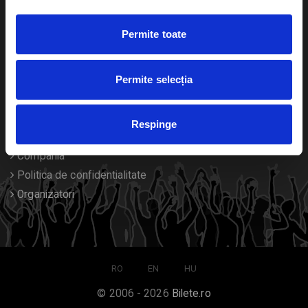
Duplicare bilete
Permite toate
Despre noi
Permite selecția
Contact
Termeni si conditii
Respinge
Despre Cookies
Compania
Politica de confidentialitate
Organizatori
RO
EN
HU
© 2006 - 2026
Bilete.ro