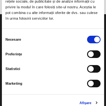
rețele sociale, de publicitate și de analize informații cu
privire la modul în care folosiți site-ul nostru. Aceștia le
pot combina cu alte informații oferite de dvs. sau culese
în urma folosirii serviciilor lor.
Selecția
Necesare
consimțământului
Evenimente
Ajutor
Teatru
Preferinţe
Cum comand bilete?
Concerte si
festivaluri
Plata online sau cash
Statistici
Sport
eBilet printat acasa
Pentru copii
Marketing
Cultura
Livrare prin curier
Diverse
Calendar
Returnare bilete
Afişare