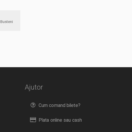
onul Municipal Busteni
Ajutor
Cum comand bilete?
Plata online sau cash