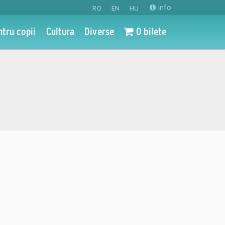
info
RO
EN
HU
ntru copii
Cultura
Diverse
0 bilete