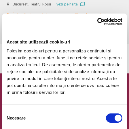
Bucuresti, Teatrul Roșu
vezi pe harta
 În funcție de ora de începere, accesul în sală se poate face cu o 
oră / cu 40 minute mai devreme, fiind permis cu până la 10 minute 
înainte de spectacol. Informații suplimentare, la nr. de telefon 0773 825 
249.
Acest site utilizează cookie-uri
Folosim cookie-uri pentru a personaliza conținutul și
Evenimentul a expirat.
anunțurile, pentru a oferi funcții de rețele sociale și pentru
a analiza traficul. De asemenea, le oferim partenerilor de
rețele sociale, de publicitate și de analize informații cu
privire la modul în care folosiți site-ul nostru. Aceștia le
pot combina cu alte informații oferite de dvs. sau culese
Newsletter @ Bilete.ro
în urma folosirii serviciilor lor.
Oferte exclusive si o editie saptamanala cu cele mai noi
evenimente.
Selecția
Email
Necesare
consimțământului