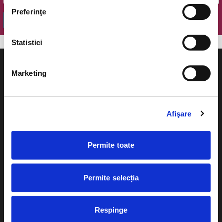
Preferinţe
OK
Statistici
Marketing
Evenimente
Ajutor
Afişare
Teatru
Cum comand bilete?
Concerte si
Permite toate
festivaluri
Plata online sau cash
Sport
Permite selecția
eBilet printat acasa
Pentru copii
Cultura
Livrare prin curier
Respinge
Diverse