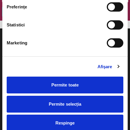
Preferinţe
OK
Statistici
Marketing
Evenimente
Ajutor
Afişare
Teatru
Cum comand bilete?
Concerte si
Permite toate
festivaluri
Plata online sau cash
Sport
Permite selecția
eBilet printat acasa
Pentru copii
Cultura
Livrare prin curier
Respinge
Diverse