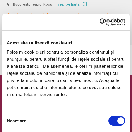
Bucuresti, Teatrul Roșu
vezi pe harta
 În funcție de ora de începere, accesul în sală se poate face cu o 
oră / cu 40 minute mai devreme, fiind permis cu până la 10 minute 
înainte de spectacol. Informații suplimentare, la nr. de telefon 0773 825 
249.
Acest site utilizează cookie-uri
Folosim cookie-uri pentru a personaliza conținutul și
Evenimentul a expirat.
anunțurile, pentru a oferi funcții de rețele sociale și pentru
a analiza traficul. De asemenea, le oferim partenerilor de
rețele sociale, de publicitate și de analize informații cu
privire la modul în care folosiți site-ul nostru. Aceștia le
pot combina cu alte informații oferite de dvs. sau culese
Newsletter @ Bilete.ro
în urma folosirii serviciilor lor.
Oferte exclusive si o editie saptamanala cu cele mai noi
evenimente.
Selecția
Email
Necesare
consimțământului