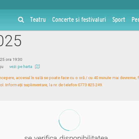
la Burlac la 40 de ani
Teatru
Concerte si festivaluri
Sport
Pe
025
025 ora 19:30
 Roșu
vezi pe harta
 începere, accesul în sală se poate face cu o oră / cu 40 minute mai devreme, f
l. Informații suplimentare, la nr. de telefon 0773 825 249.
se verifica disponibilitatea ...