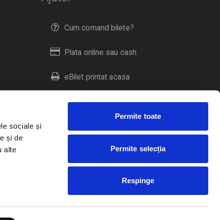
Cum comand bilete?
Plata online sau cash
eBilet printat acasa
Livrare prin curier
Permite toate
Returnare bilete
le sociale și
e și de
Permite selecția
u alte
Duplicare bilete
Respinge
RO
EN
HU