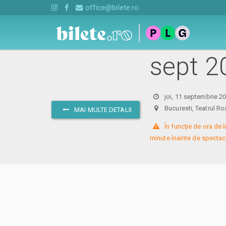
office@bilete.ro
Bilete 
sept 2
joi, 11 septembrie 2
Bucuresti, Teatrul
MAI MULTE DETALII
 În funcție de ora de
minute înainte de spectaco