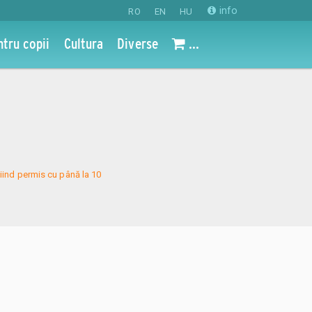
info
RO
EN
HU
 - 11
ntru copii
Cultura
Diverse
...
iind permis cu până la 10 