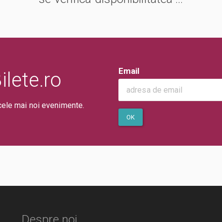
Email
lete.ro
cele mai noi evenimente.
OK
Despre noi