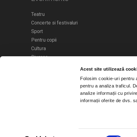
Teatru
Concerte si festivaluri
Sport
Pentru copii
Cultura
Diverse
Acest site utilizează cook
Calendarul evenimentelor
Folosim cookie-uri pentru a 
pentru a analiza traficul. 
analize informații cu privir
informații oferite de dvs. sa
© 2006 - 2026
Bilete.ro
Selecția