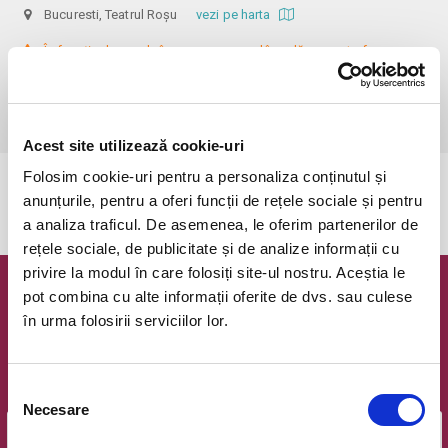
Bucuresti, Teatrul Roșu
vezi pe harta
 În funcție de ora de începere, accesul în sală se poate face cu o 
oră / cu 40 minute mai devreme, fiind permis cu până la 10 minute 
înainte de spectacol. Informații suplimentare, la nr. de telefon 0773 825 
249.
Acest site utilizează cookie-uri
Folosim cookie-uri pentru a personaliza conținutul și
Evenimentul a expirat.
anunțurile, pentru a oferi funcții de rețele sociale și pentru
a analiza traficul. De asemenea, le oferim partenerilor de
rețele sociale, de publicitate și de analize informații cu
privire la modul în care folosiți site-ul nostru. Aceștia le
pot combina cu alte informații oferite de dvs. sau culese
Newsletter @ Bilete.ro
în urma folosirii serviciilor lor.
Oferte exclusive si o editie saptamanala cu cele mai noi
evenimente.
Selecția
Email
Necesare
consimțământului