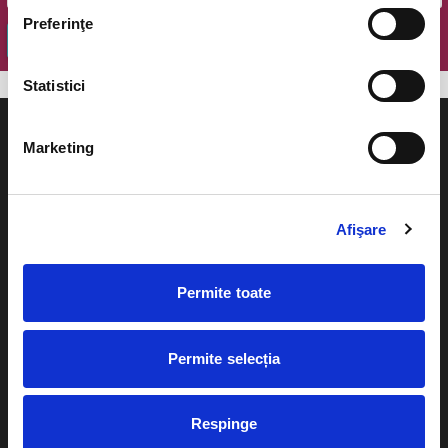
Preferinţe
OK
Statistici
Marketing
Evenimente
Ajutor
Afişare
Teatru
Cum comand bilete?
Concerte si
Permite toate
festivaluri
Plata online sau cash
Sport
Permite selecția
eBilet printat acasa
Pentru copii
Cultura
Livrare prin curier
Respinge
Diverse