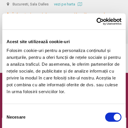
Bucuresti, Sala Dalles
vezi pe harta
 În funcție de ora de începere, accesul în sală se poate face cu o 
oră / cu 40 minute mai devreme, fiind permis cu până la 10 minute 
înainte de spectacol. Informații suplimentare, la nr. de telefon 0773 825 
249.
Acest site utilizează cookie-uri
Folosim cookie-uri pentru a personaliza conținutul și
Evenimentul a expirat.
anunțurile, pentru a oferi funcții de rețele sociale și pentru
a analiza traficul. De asemenea, le oferim partenerilor de
rețele sociale, de publicitate și de analize informații cu
privire la modul în care folosiți site-ul nostru. Aceștia le
pot combina cu alte informații oferite de dvs. sau culese
Newsletter @ Bilete.ro
în urma folosirii serviciilor lor.
Oferte exclusive si o editie saptamanala cu cele mai noi
evenimente.
Selecția
Email
Necesare
consimțământului