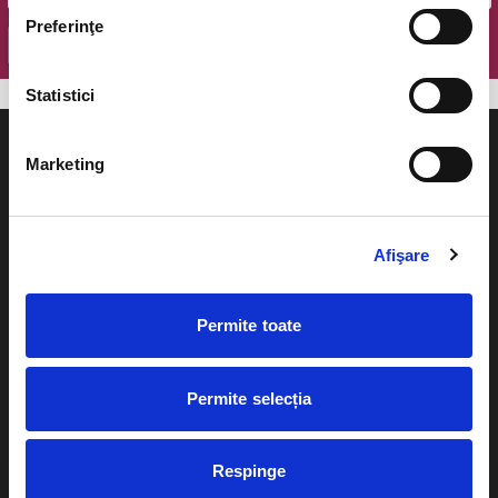
Preferinţe
OK
Statistici
Marketing
Evenimente
Ajutor
Afişare
Teatru
Cum comand bilete?
Concerte si
Permite toate
festivaluri
Plata online sau cash
Sport
Permite selecția
eBilet printat acasa
Pentru copii
Cultura
Livrare prin curier
Respinge
Diverse