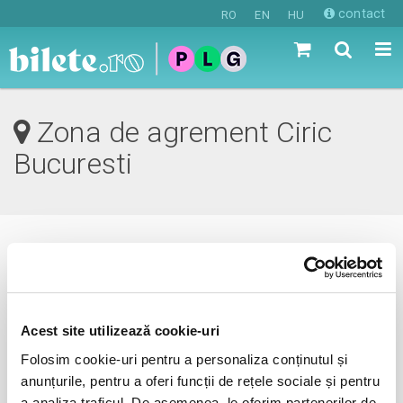
contact
RO
EN
HU
Zona de agrement Ciric
Bucuresti
0 evenimente in viitorul apropiat
revino mai tarziu
Acest site utilizează cookie-uri
Folosim cookie-uri pentru a personaliza conținutul și
anunțurile, pentru a oferi funcții de rețele sociale și pentru
anunta-ma pe email cand apare urmatorul eveniment la
a analiza traficul. De asemenea, le oferim partenerilor de