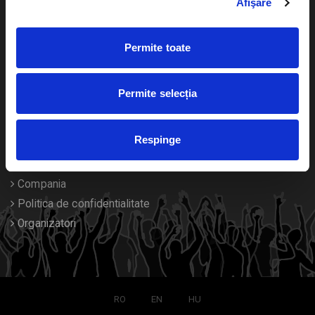
Afişare
Calendar
Returnare bilete
Permite toate
Duplicare bilete
Despre noi
Permite selecția
Contact
Respinge
Termeni si conditii
Despre Cookies
Compania
Politica de confidentialitate
Organizatori
RO
EN
HU