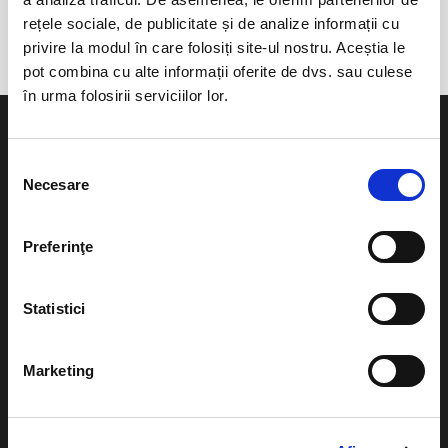
Zona de agrement Ciric
rețele sociale, de publicitate și de analize informații cu
privire la modul în care folosiți site-ul nostru. Aceștia le
pot combina cu alte informații oferite de dvs. sau culese
în urma folosirii serviciilor lor.
Selecția
Necesare
consimțământului
Evenimente
Ajutor
Preferinţe
Teatru
Cum comand bilete?
Concerte si
Statistici
festivaluri
Plata online sau cash
Sport
eBilet printat acasa
Marketing
Pentru copii
Cultura
Livrare prin curier
Diverse