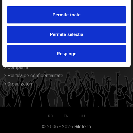
Duplicare bilete
Permite toate
Despre noi
Permite selecția
Contact
Termeni si conditii
Respinge
Despre Cookies
Compania
Politica de confidentialitate
Organizatori
RO
EN
HU
© 2006 - 2026
Bilete.ro