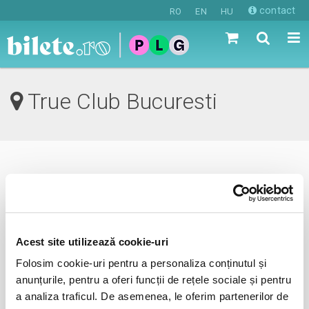
contact
RO
EN
HU
True Club Bucuresti
0 evenimente in viitorul apropiat
revino mai tarziu
Acest site utilizează cookie-uri
Folosim cookie-uri pentru a personaliza conținutul și
anunta-ma pe email cand apare urmatorul eveniment la
anunțurile, pentru a oferi funcții de rețele sociale și pentru
True Club
a analiza traficul. De asemenea, le oferim partenerilor de