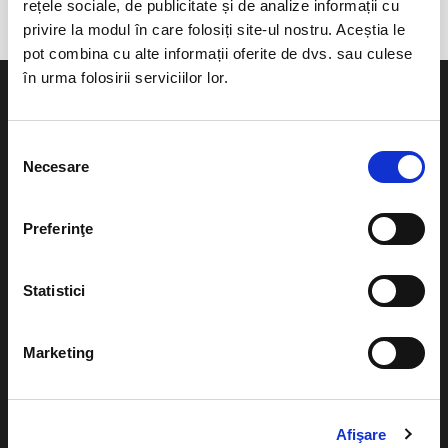
rețele sociale, de publicitate și de analize informații cu
privire la modul în care folosiți site-ul nostru. Aceștia le
pot combina cu alte informații oferite de dvs. sau culese
în urma folosirii serviciilor lor.
Selecția
Necesare
consimțământului
Evenimente
Ajutor
Teatru
Preferinţe
Cum comand bilete?
Concerte si
festivaluri
Plata online sau cash
Statistici
Sport
eBilet printat acasa
Pentru copii
Marketing
Cultura
Livrare prin curier
Diverse
Calendar
Returnare bilete
Afişare