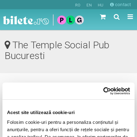
contact
RO
EN
HU
The Temple Social Pub
Bucuresti
0 evenimente in viitorul apropiat
revino mai tarziu
Acest site utilizează cookie-uri
Folosim cookie-uri pentru a personaliza conținutul și
anunțurile, pentru a oferi funcții de rețele sociale și pentru
anunta-ma pe email cand apare urmatorul eveniment la
a analiza traficul. De asemenea, le oferim partenerilor de