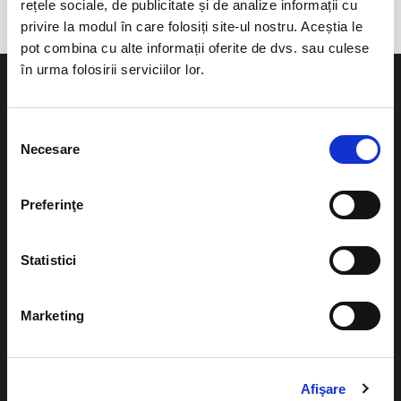
rețele sociale, de publicitate și de analize informații cu
privire la modul în care folosiți site-ul nostru. Aceștia le
pot combina cu alte informații oferite de dvs. sau culese
în urma folosirii serviciilor lor.
Selecția
Necesare
consimțământului
Evenimente
Ajutor
Teatru
Preferinţe
Cum comand bilete?
Concerte si
festivaluri
Plata online sau cash
Statistici
Sport
eBilet printat acasa
Pentru copii
Marketing
Cultura
Livrare prin curier
Diverse
Calendar
Returnare bilete
Afişare