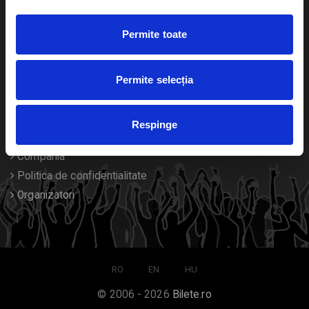
Duplicare bilete
Permite toate
Despre noi
Permite selecția
Contact
Termeni si conditii
Respinge
Despre Cookies
Compania
Politica de confidentialitate
Organizatori
RO
EN
HU
© 2006 - 2026
Bilete.ro