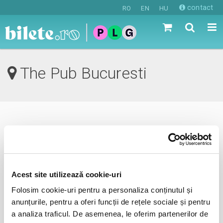
contact
RO
EN
HU
The Pub Bucuresti
0 evenimente in viitorul apropiat
revino mai tarziu
Acest site utilizează cookie-uri
Folosim cookie-uri pentru a personaliza conținutul și
anunta-ma pe email cand apare urmatorul eveniment la
anunțurile, pentru a oferi funcții de rețele sociale și pentru
The Pub
a analiza traficul. De asemenea, le oferim partenerilor de