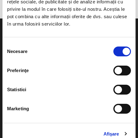
rețele sociale, de publicitate și de analize informații cu
privire la modul în care folosiți site-ul nostru. Aceștia le
pot combina cu alte informații oferite de dvs. sau culese
în urma folosirii serviciilor lor.
Selecția
Necesare
consimțământului
Evenimente
Ajutor
Teatru
Preferinţe
Cum comand bilete?
Concerte si
festivaluri
Plata online sau cash
Statistici
Sport
eBilet printat acasa
Pentru copii
Marketing
Cultura
Livrare prin curier
Diverse
Calendar
Returnare bilete
Afişare