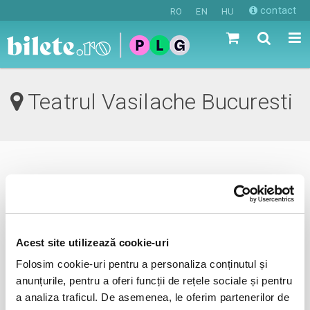
contact
RO
EN
HU
Teatrul Vasilache Bucuresti
0 evenimente in viitorul apropiat
revino mai tarziu
Acest site utilizează cookie-uri
Folosim cookie-uri pentru a personaliza conținutul și
anunta-ma pe email cand apare urmatorul eveniment la
anunțurile, pentru a oferi funcții de rețele sociale și pentru
Teatrul Vasilache
a analiza traficul. De asemenea, le oferim partenerilor de