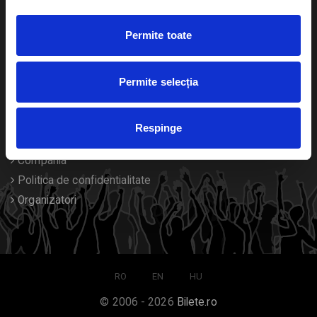
Duplicare bilete
Permite toate
Despre noi
Permite selecția
Contact
Termeni si conditii
Respinge
Despre Cookies
Compania
Politica de confidentialitate
Organizatori
RO
EN
HU
© 2006 - 2026
Bilete.ro