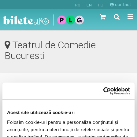
contact
RO
EN
HU
Teatrul de Comedie
Bucuresti
0 evenimente in viitorul apropiat
revino mai tarziu
Acest site utilizează cookie-uri
Folosim cookie-uri pentru a personaliza conținutul și
anunțurile, pentru a oferi funcții de rețele sociale și pentru
anunta-ma pe email cand apare urmatorul eveniment la
a analiza traficul. De asemenea, le oferim partenerilor de