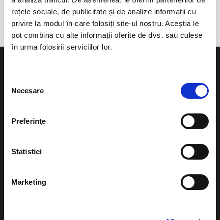
Teatrul de Comedie
rețele sociale, de publicitate și de analize informații cu
privire la modul în care folosiți site-ul nostru. Aceștia le
pot combina cu alte informații oferite de dvs. sau culese
în urma folosirii serviciilor lor.
Selecția
Necesare
consimțământului
Evenimente
Ajutor
Preferinţe
Teatru
Cum comand bilete?
Concerte si
Statistici
festivaluri
Plata online sau cash
Sport
eBilet printat acasa
Marketing
Pentru copii
Cultura
Livrare prin curier
Diverse