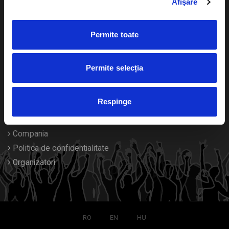
Afişare
Calendar
Returnare bilete
Permite toate
Duplicare bilete
Despre noi
Permite selecția
Contact
Respinge
Termeni si conditii
Despre Cookies
Compania
Politica de confidentialitate
Organizatori
RO
EN
HU