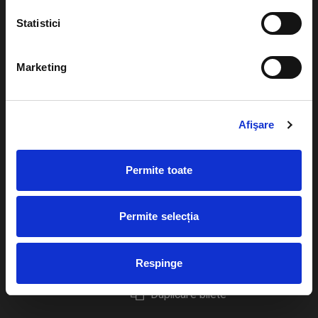
Statistici
Marketing
Evenimente
Ajutor
Teatru
Cum comand bilete?
Afişare
Concerte si
festivaluri
Plata online sau cash
Sport
Permite toate
eBilet printat acasa
Pentru copii
Cultura
Permite selecția
Livrare prin curier
Diverse
Calendar
Returnare bilete
Respinge
Duplicare bilete