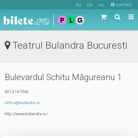
contact
RO
EN
HU
Teatrul Bulandra Bucuresti
Bulevardul Schitu Măgureanu 1
021.314.7546
office@bulandra.ro
http://www.bulandra.ro/