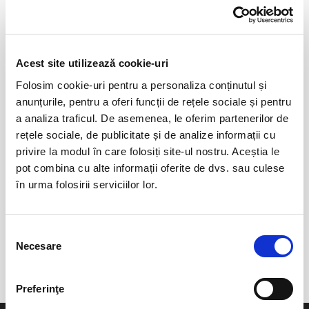
Acest site utilizează cookie-uri
Folosim cookie-uri pentru a personaliza conținutul și
anunțurile, pentru a oferi funcții de rețele sociale și pentru
a analiza traficul. De asemenea, le oferim partenerilor de
rețele sociale, de publicitate și de analize informații cu
0 evenimente in viitorul apropiat
privire la modul în care folosiți site-ul nostru. Aceștia le
revino mai tarziu
pot combina cu alte informații oferite de dvs. sau culese
în urma folosirii serviciilor lor.
anunta-ma pe email cand apare urmatorul eveniment la
Selecția
Teatrul Bulandra
Necesare
consimțământului
Preferinţe