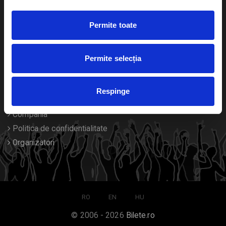
Duplicare bilete
Permite toate
Despre noi
Permite selecția
Contact
Termeni si conditii
Respinge
Despre Cookies
Compania
Politica de confidentialitate
Organizatori
RO
EN
HU
© 2006 - 2026
Bilete.ro