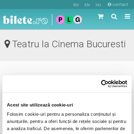
contact
RO
EN
HU
Teatru la Cinema Bucuresti
0 evenimente in viitorul apropiat
revino mai tarziu
Acest site utilizează cookie-uri
Folosim cookie-uri pentru a personaliza conținutul și
anunta-ma pe email cand apare urmatorul eveniment la
anunțurile, pentru a oferi funcții de rețele sociale și pentru
Teatru la Cinema
a analiza traficul. De asemenea, le oferim partenerilor de