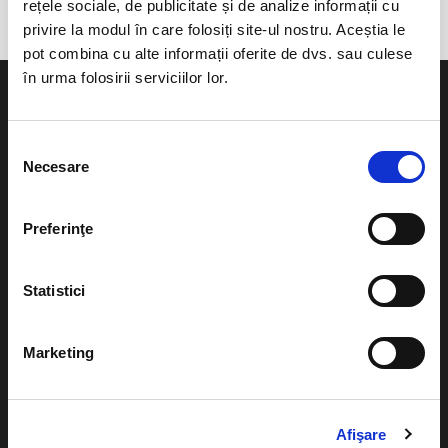
rețele sociale, de publicitate și de analize informații cu
privire la modul în care folosiți site-ul nostru. Aceștia le
pot combina cu alte informații oferite de dvs. sau culese
în urma folosirii serviciilor lor.
Selecția
Necesare
consimțământului
Evenimente
Ajutor
Teatru
Preferinţe
Cum comand bilete?
Concerte si
festivaluri
Plata online sau cash
Statistici
Sport
eBilet printat acasa
Pentru copii
Marketing
Cultura
Livrare prin curier
Diverse
Calendar
Returnare bilete
Afişare