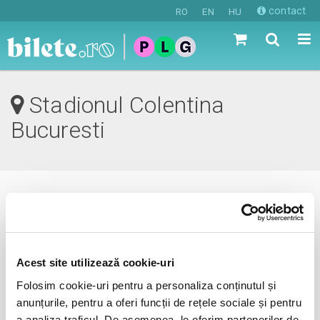
contact
RO
EN
HU
Stadionul Colentina
Bucuresti
0 evenimente in viitorul apropiat
revino mai tarziu
Acest site utilizează cookie-uri
Folosim cookie-uri pentru a personaliza conținutul și
anunțurile, pentru a oferi funcții de rețele sociale și pentru
anunta-ma pe email cand apare urmatorul eveniment la
a analiza traficul. De asemenea, le oferim partenerilor de