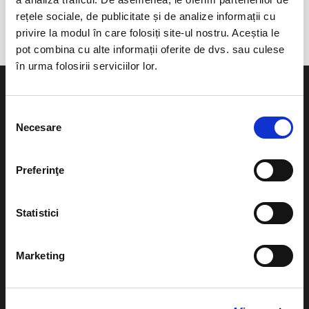
Stadionul Colentina
rețele sociale, de publicitate și de analize informații cu
privire la modul în care folosiți site-ul nostru. Aceștia le
pot combina cu alte informații oferite de dvs. sau culese
în urma folosirii serviciilor lor.
Selecția
Necesare
consimțământului
Evenimente
Ajutor
Preferinţe
Teatru
Cum comand bilete?
Concerte si
Statistici
festivaluri
Plata online sau cash
Sport
eBilet printat acasa
Marketing
Pentru copii
Cultura
Livrare prin curier
Diverse