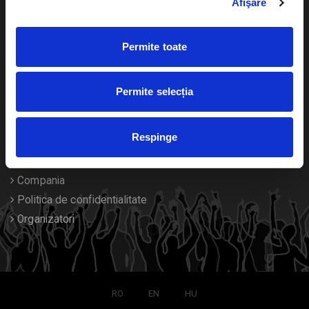
Afişare
Calendar
Returnare bilete
Permite toate
Duplicare bilete
Despre noi
Permite selecția
Contact
Respinge
Termeni si conditii
Despre Cookies
Compania
Politica de confidentialitate
Organizatori
RO
EN
HU