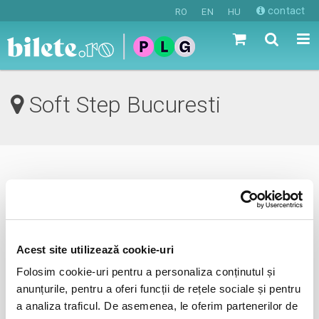
contact
RO
EN
HU
Soft Step Bucuresti
0 evenimente in viitorul apropiat
revino mai tarziu
Acest site utilizează cookie-uri
Folosim cookie-uri pentru a personaliza conținutul și
anunta-ma pe email cand apare urmatorul eveniment la
anunțurile, pentru a oferi funcții de rețele sociale și pentru
Soft Step
a analiza traficul. De asemenea, le oferim partenerilor de