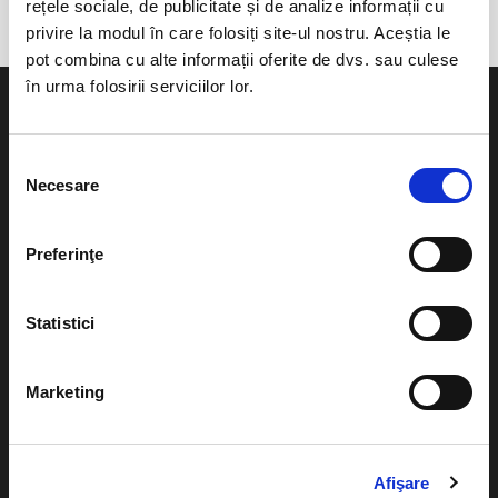
rețele sociale, de publicitate și de analize informații cu
privire la modul în care folosiți site-ul nostru. Aceștia le
pot combina cu alte informații oferite de dvs. sau culese
în urma folosirii serviciilor lor.
Selecția
Necesare
consimțământului
Evenimente
Ajutor
Teatru
Preferinţe
Cum comand bilete?
Concerte si
festivaluri
Plata online sau cash
Statistici
Sport
eBilet printat acasa
Pentru copii
Marketing
Cultura
Livrare prin curier
Diverse
Calendar
Returnare bilete
Afişare