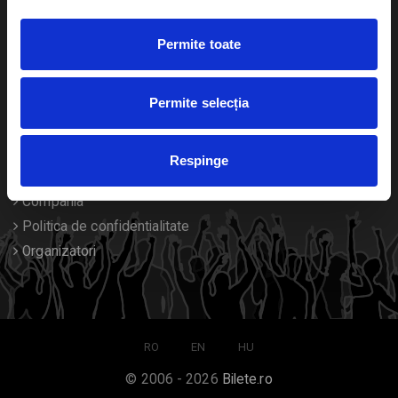
Duplicare bilete
Permite toate
Despre noi
Permite selecția
Contact
Termeni si conditii
Respinge
Despre Cookies
Compania
Politica de confidentialitate
Organizatori
RO
EN
HU
© 2006 - 2026
Bilete.ro