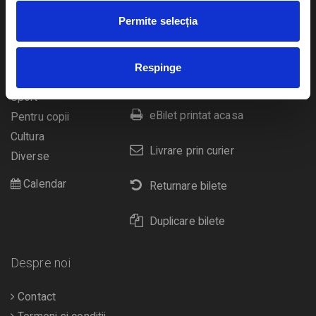
Evenimente
Ajutor
Permite selecția
Teatru
Cum comand bilete?
Concerte si
Respinge
festivaluri
Plata online sau cash
Sport
eBilet printat acasa
Pentru copii
Cultura
Livrare prin curier
Diverse
Calendar
Returnare bilete
Duplicare bilete
Despre noi
Contact