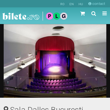
contact
RO
EN
HU
Sala Dalles Bucuresti