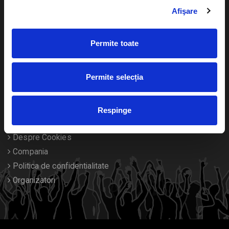
Livrare prin curier
Diverse
Afişare
Calendar
Returnare bilete
Permite toate
Duplicare bilete
Permite selecția
Despre noi
Contact
Respinge
Termeni si conditii
Despre Cookies
Compania
Politica de confidentialitate
Organizatori