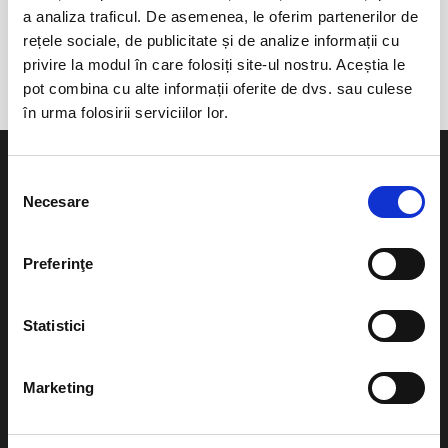
a analiza traficul. De asemenea, le oferim partenerilor de
anunta-ma pe email cand apare urmatorul eveniment la
rețele sociale, de publicitate și de analize informații cu
Piata Unirii - Horoscop / Covasna - Batanii Mari
privire la modul în care folosiți site-ul nostru. Aceștia le
pot combina cu alte informații oferite de dvs. sau culese
în urma folosirii serviciilor lor.
Selecția
Necesare
consimțământului
Evenimente
Ajutor
Preferinţe
Teatru
Cum comand bilete?
Concerte si
Statistici
festivaluri
Plata online sau cash
Sport
Marketing
eBilet printat acasa
Pentru copii
Cultura