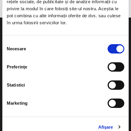
rețele sociale, de publicitate și de analize informații cu
privire la modul în care folosiți site-ul nostru. Aceștia le
pot combina cu alte informații oferite de dvs. sau culese
în urma folosirii serviciilor lor.
Selecția
Necesare
consimțământului
Evenimente
Ajutor
Teatru
Preferinţe
Cum comand bilete?
Concerte si
festivaluri
Plata online sau cash
Statistici
Sport
eBilet printat acasa
Pentru copii
Marketing
Cultura
Livrare prin curier
Diverse
Calendar
Returnare bilete
Afişare