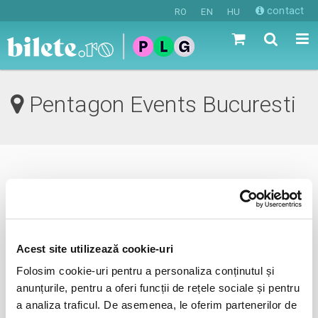
contact
RO
EN
HU
Pentagon Events Bucuresti
0 evenimente in viitorul apropiat
revino mai tarziu
Acest site utilizează cookie-uri
Folosim cookie-uri pentru a personaliza conținutul și
anunta-ma pe email cand apare urmatorul eveniment la
anunțurile, pentru a oferi funcții de rețele sociale și pentru
Pentagon Events
a analiza traficul. De asemenea, le oferim partenerilor de