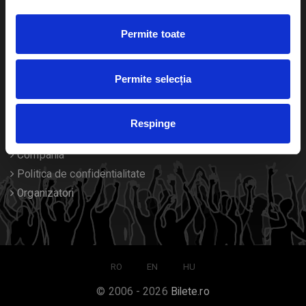
Duplicare bilete
Permite toate
Despre noi
Permite selecția
Contact
Termeni si conditii
Respinge
Despre Cookies
Compania
Politica de confidentialitate
Organizatori
RO
EN
HU
© 2006 - 2026
Bilete.ro