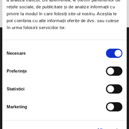
One Club Bucharest
rețele sociale, de publicitate și de analize informații cu
privire la modul în care folosiți site-ul nostru. Aceștia le
pot combina cu alte informații oferite de dvs. sau culese
în urma folosirii serviciilor lor.
Selecția
Necesare
consimțământului
Evenimente
Ajutor
Preferinţe
Teatru
Cum comand bilete?
Concerte si
Statistici
festivaluri
Plata online sau cash
Sport
eBilet printat acasa
Marketing
Pentru copii
Cultura
Livrare prin curier
Diverse