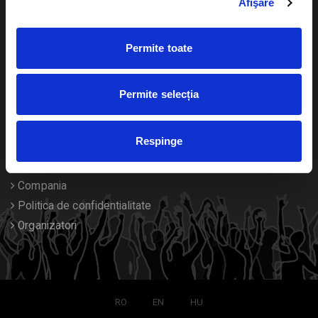
Afişare
Calendar
Returnare bilete
Permite toate
Duplicare bilete
Despre noi
Permite selecția
Contact
Respinge
Termeni si conditii
Despre Cookies
Compania
Politica de confidentialitate
Organizatori
RO
EN
HU