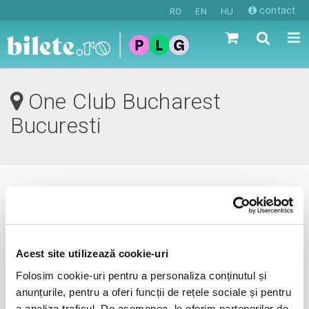
contact
RO
EN
HU
One Club Bucharest
Bucuresti
0 evenimente in viitorul apropiat
revino mai tarziu
Acest site utilizează cookie-uri
Folosim cookie-uri pentru a personaliza conținutul și
anunțurile, pentru a oferi funcții de rețele sociale și pentru
anunta-ma pe email cand apare urmatorul eveniment la
a analiza traficul. De asemenea, le oferim partenerilor de