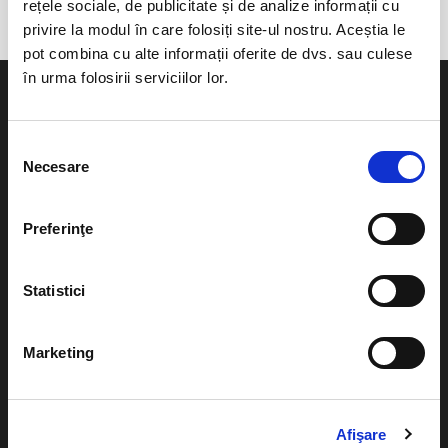
rețele sociale, de publicitate și de analize informații cu
privire la modul în care folosiți site-ul nostru. Aceștia le
pot combina cu alte informații oferite de dvs. sau culese
în urma folosirii serviciilor lor.
Selecția
Necesare
consimțământului
Evenimente
Ajutor
Teatru
Preferinţe
Cum comand bilete?
Concerte si
festivaluri
Plata online sau cash
Statistici
Sport
eBilet printat acasa
Pentru copii
Marketing
Cultura
Livrare prin curier
Diverse
Calendar
Returnare bilete
Afişare