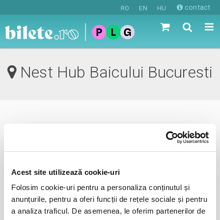
contact
RO
EN
HU
Nest Hub Baicului Bucuresti
0 evenimente in viitorul apropiat
revino mai tarziu
Acest site utilizează cookie-uri
Folosim cookie-uri pentru a personaliza conținutul și
anunta-ma pe email cand apare urmatorul eveniment la
anunțurile, pentru a oferi funcții de rețele sociale și pentru
Nest Hub Baicului
a analiza traficul. De asemenea, le oferim partenerilor de