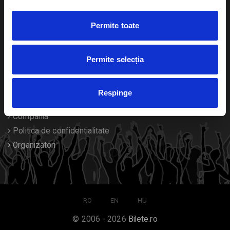
Duplicare bilete
Permite toate
Despre noi
Permite selecția
Contact
Termeni si conditii
Respinge
Despre Cookies
Compania
Politica de confidentialitate
Organizatori
RO
EN
HU
© 2006 - 2026
Bilete.ro